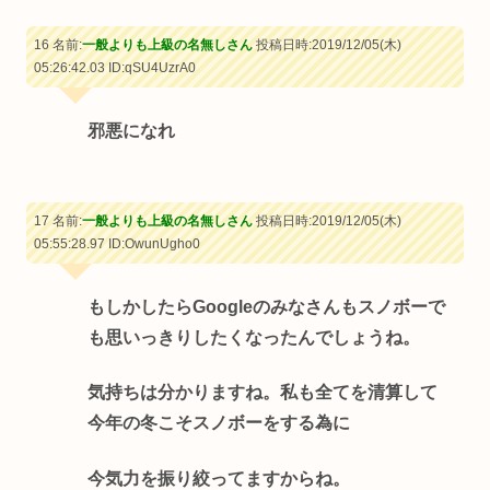
16 名前:
一般よりも上級の名無しさん
投稿日時:2019/12/05(木)
05:26:42.03
ID:qSU4UzrA0
邪悪になれ
17 名前:
一般よりも上級の名無しさん
投稿日時:2019/12/05(木)
05:55:28.97
ID:OwunUgho0
もしかしたらGoogleのみなさんもスノボーで
も思いっきりしたくなったんでしょうね。
気持ちは分かりますね。私も全てを清算して
今年の冬こそスノボーをする為に
今気力を振り絞ってますからね。