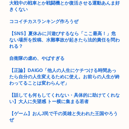
日経新聞「旅行しなくなった日本人、観光の社会的価値を再考
大戦中の戦車とか戦闘機とか復活させる運動あんま好
中居正広、熊本地震直後に現地炊き出しに参加していた
せよ」→...
きくない
1989年に起きた出来事、ヤバすぎる
ココイチカスランキング作ろうぜ
【画像あり】女子大生「長岡の花火行ってきた」 花火を見せた
いのか...
【SNS】夏休みに川遊びするなら「ここ最高！」危
ない場所を投稿、水難事故が起きたら法的責任を問わ
「サンダル登山の若者」より実は危険…標高599mの高尾山で
れる？
年間1...
自衛隊の虐め、やばすぎる
チンポの大きさや形、硬度でバトルするゲーム「ポコチンモン
スター」...
【正論】DAIGO「他人の人生にケチつける時間あっ
たら自分の人生変えるために使え。お前らの人生が終
【衝撃】秋田県の超エリート幹部、オンライン会見に「バスロ
ーブ姿＋...
わってることは変わらんぞ」
彡(●)(●)「汗だくのJKのイラストを描け」 「…」
【話しても何もしてくれない・具体的に助けてくれな
い】大人に失望感 トー横に集まる若者
41歳無職男「マジあいつら(両親)56すわ」と妹にメール→妹が
両...
【ゲーム】おんJ民で千の英雄と失われた王国やろう
ぜ