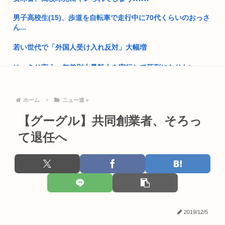
払い...
男子高校生(15)、歩道を自転車で走行中に70代くらいのおっさ
高市早苗、3000万円以上の高級新公用車を購入させ贅を尽くし
ん...
た後...
若い世代で「外国人受け入れ反対」大幅増
25歳すぎて童貞の人って
はっきり言う、無差別大量殺人を実行して死刑になりたい。
【画像】東海道新幹線の自由席がコチラwww
日本人艦これ絵師、AI絵だと誹謗中傷され筆を折ってしまう
焼肉ライクで2170円食べ放題！今どき2170円の肉食べ放題な
ホーム
ニュー速＋
ん...
【悲報】佐倉綾音(32)、悠木碧（34）、早見沙織（35）←こ
こ...
【グーグル】共同創業者、そろっ
韓国人さん、ネトウヨの痛いところを突いてしまう。「日本人
は韓国に...
て退任へ
【お盆休み】スタート 熊本地震で大分の温泉キャンセル相次ぐ
被害...
独身30代のお盆休み、ガチでやることが無いwww
後輩女「昨日女子会したんですけど、部内で抱かれたい男でワ
日本人の性欲は異常ーー阿波踊りで女性の尻ばかり撮影しパン
イさん2...
ティーラ...
スプラトゥーン詰まらな過ぎる
小泉防衛大臣、高市早苗の被災地訪問PVに張り合うかのように
海上自...
2019/12/5
【悲報】日本さん、いよいよ本格的に壊れるwww