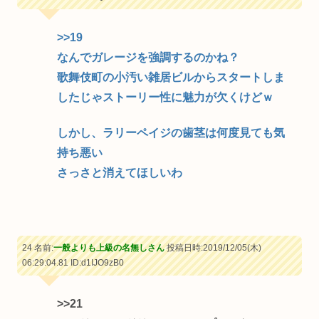
>>19
なんでガレージを強調するのかね？
歌舞伎町の小汚い雑居ビルからスタートしま
したじゃストーリー性に魅力が欠くけどｗ
しかし、ラリーペイジの歯茎は何度見ても気
持ち悪い
さっさと消えてほしいわ
24 名前:
一般よりも上級の名無しさん
投稿日時:2019/12/05(木)
06:29:04.81
ID:d1IJO9zB0
>>21