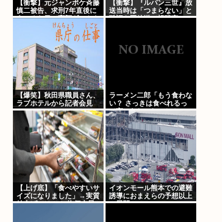
【衝撃】元ジャンポケ斉藤
【衝撃】『ルパン三世』放
慎二被告、求刑7年直後に
送当時は「つまらない」と
うつろな目で高額ギフトを
酷評も再放送で視聴率
ねだり続け
30％超えwww
る・・・・・・・・・
【爆笑】秋田県職員さん、
ラーメン二郎「もう食わな
ラブホテルから記者会見
い？ さっきは食べれるっ
www
て言ったじゃねーか！」
（ヽ´ん`）「」 反論でき
る？
【上げ底】「食べやすいサ
イオンモール熊本での避難
イズになりました」→実質
誘導におまえらの予想以上
値上げでは！？ 物価上昇
の展開ｗｗｗ
が続く中、消費者が”コス
ト削減”を実感する場面