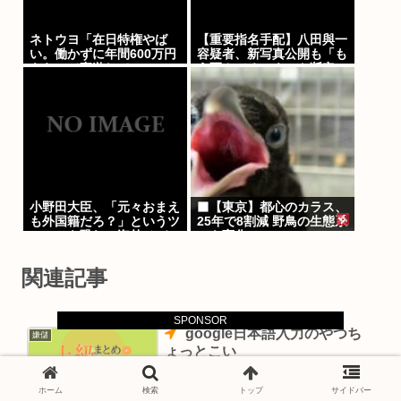
ネトウヨ「在日特権やば
【重要指名手配】八田與一
い。働かずに年間600万円
容疑者、新写真公開も「も
もらって豪遊して
う死んでる」ネット断定の
る！！！」
理由
小野田大臣、「元々おまえ
‍⬛【東京】都心のカラス、
も外国籍だろ？」というツ
25年で8割減 野鳥の生態系
ッコミを恐れ、海外メディ
にも変化
アを全員出禁に
関連記事
SPONSOR
google日本語入力のやつち
嫌儲
ょっとこい
ホーム
検索
トップ
サイドバー