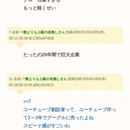
もっと軽くせい
7 名前:
一般よりも上級の名無しさん
投稿日時:2019/12/05(木)
05:11:39.30
ID:CMSuKFdG0
たったの20年間で巨大企業
11 名前:
一般よりも上級の名無しさん
投稿日時:2019/12/05(木)
05:18:09.16
ID:qREJGU9C0
>>7
ユーチューブ創設者って、ユーチューブ作っ
て2～3年でグーグルに売ったよね
スピード感がすごいわ