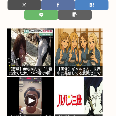
【悲報】赤ちゃんをゴミ箱
【画像】ギャルさん、世界
に捨てた女、パパ活で8回
中に発信してる意識ゼロで
も妊娠していた
修学旅行の宿をSNS公開し
てしまうｗｗｗ
【Pickup08082952】