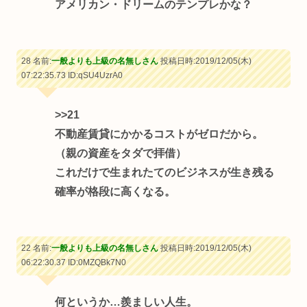
アメリカン・ドリームのテンプレかな？
28 名前:
一般よりも上級の名無しさん
投稿日時:2019/12/05(木)
07:22:35.73
ID:qSU4UzrA0
>>21
不動産賃貸にかかるコストがゼロだから。
（親の資産をタダで拝借）
これだけで生まれたてのビジネスが生き残る
確率が格段に高くなる。
22 名前:
一般よりも上級の名無しさん
投稿日時:2019/12/05(木)
06:22:30.37
ID:0MZQBk7N0
何というか…羨ましい人生。