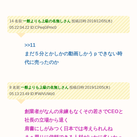
14 名前:
一般よりも上級の名無しさん
投稿日時:2019/12/05(木)
05:22:04.22
ID:CPeqGPmc0
>>11
まだ５分とかしかの動画しかうｐできない時
代に売ったのか
8 名前:
一般よりも上級の名無しさん
投稿日時:2019/12/05(木)
05:13:23.49
ID:fFW/VUWz0
創業者がなんの未練もなくその若さでCEOと
社長の立場から退く
肩書にしがみつく日本では考えられんね