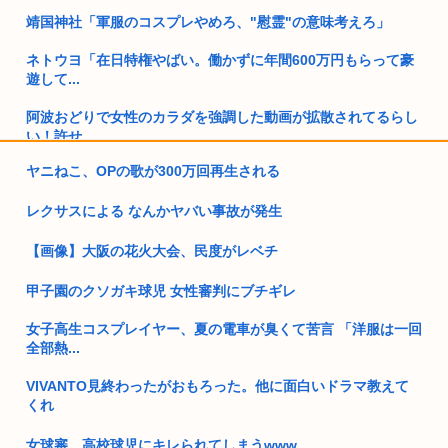
靖国神社「軍服のコスプレやめろ、"慰霊"の意味考えろ」
ネトウヨ「在日特権やばい。働かずに年間600万円もらって豪
遊して...
阿波おどりで女性のカラダを強調した動画が拡散されてるらし
い！許せ...
ヤニねこ、OPの歌が300万回再生される
日本人「失われた30年ヤバいだろ…貧乏になりすぎ…もう愛国
保守を...
レクサスによる なんかヤバい事故が発生
GPIF「4-6月で24兆円儲けた」 年金運用額317兆円に、あ...
【画像】大阪の花火大会、民度がレベチ
中国さん、日本に対しあまりにも酷い暴言を放つ 「侵略戦争仕
掛けた...
甲子園のクソガキ球児 女性審判にブチギレ
【大阪】58歳日本人男性の、80歳母の腹を踏みつけ肋骨8本を
女子高生コスプレイヤー、夏の電車が臭くて苦言 「洋服は一回
バキ...
全部熱...
「助けて欲しけりゃきび団子よこしな？」 これ現代だと色々
VIVANTO見終わったがおもろった。他に面白いドラマ教えて
厳...
くれ
琵琶湖三尸花火大会、中止発表。1万9000円もするチケットの
女球審、高校球児にキレられてしまうwww