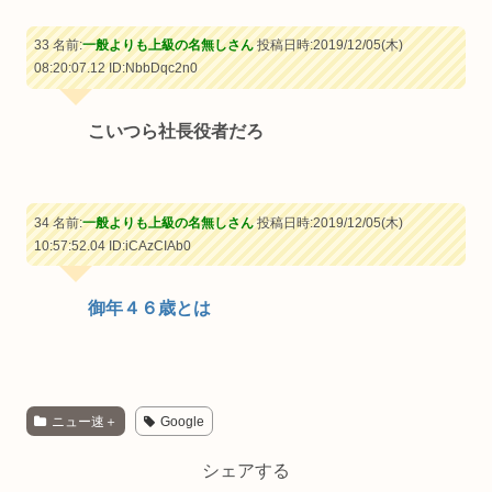
33 名前:
一般よりも上級の名無しさん
投稿日時:2019/12/05(木)
08:20:07.12
ID:NbbDqc2n0
こいつら社長役者だろ
34 名前:
一般よりも上級の名無しさん
投稿日時:2019/12/05(木)
10:57:52.04
ID:iCAzCIAb0
御年４６歳とは
ニュー速＋
Google
シェアする