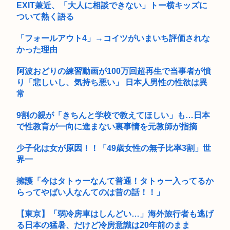
EXIT兼近、「大人に相談できない」トー横キッズに
ついて熱く語る
「フォールアウト4」→コイツがいまいち評価されな
かった理由
阿波おどりの練習動画が100万回超再生で当事者が憤
り「悲しいし、気持ち悪い」 日本人男性の性欲は異
常
9割の親が「きちんと学校で教えてほしい」も…日本
で性教育が一向に進まない裏事情を元教師が指摘
少子化は女が原因！！「49歳女性の無子比率3割」世
界一
擁護「今はタトゥーなんて普通！タトゥー入ってるか
らってやばい人なんてのは昔の話！！」
【東京】「弱冷房車はしんどい…」海外旅行者も逃げ
る日本の猛暑、だけど冷房意識は20年前のまま