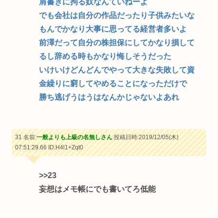
肩書きに拘る奴なんていねーよ
でも会社は自分の作品だったり子供みたいな
もんでかなり大事に思ってる経営者多いよ
前澤だって自分の株担保にしてかなり損して
るし辞める時もかなり悔しそうだった
いけいけどんどんでやって大きな失敗して資
金繰りに窮してやめることになっただけで
勝ち逃げうはうはなんかじゃないよあれ
31 名前:
一般よりも上級の名無しさん
投稿日時:2019/12/05(木)
07:51:29.66
ID:H4l1+Zqt0
>>23
妄想はメモ帳にでも書いてろ低能