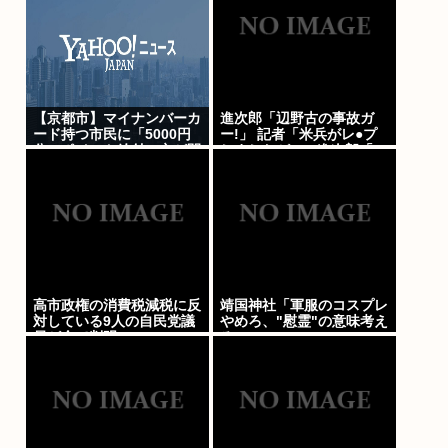
【京都市】マイナンバーカ
進次郎「辺野古の事故ガ
ード持つ市民に「5000円
ー!」 記者「米兵がレ●プ
分」ポイント給付、市が開
しましたが?」 進次郎「…
始…スマホを持ってない人
ノーコメント」
には食料品など支給
高市政権の消費税減税に反
靖国神社「軍服のコスプレ
対している9人の自民党議
やめろ、"慰霊"の意味考え
員が全て判明www
ろ」