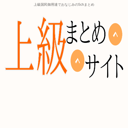
上級国民御用達でおなじみの5chまとめ