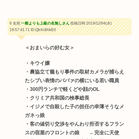
6 名前:
一般よりも上級の名無しさん
投稿日時:2019/12/04(水)
19:57:41.71
ID:QbXc8hbE0
＜おまいらの好む女＞
・キウイ嬢
・農協立て籠もり事件の取材カメラが捕らえ
たシブい表情のババァの横にいる若い職員
・300円ランチで軽くどや顔のOL
・クリミア共和国の検事総長
・イジメで自殺した子の担任の幸薄そうなメ
ガネっ娘
・客の値切り交渉をやんわり拒否するフラン
スの宿屋のフロントの娘 ←完全に天使