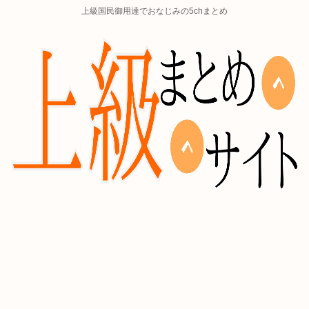
上級国民御用達でおなじみの5chまとめ