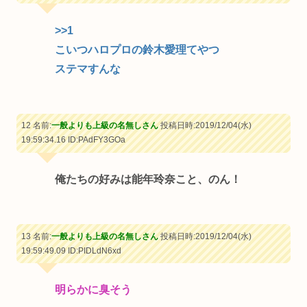
>>1
こいつハロプロの鈴木愛理てやつ
ステマすんな
12 名前:
一般よりも上級の名無しさん
投稿日時:2019/12/04(水)
19:59:34.16
ID:PAdFY3GOa
俺たちの好みは能年玲奈こと、のん！
13 名前:
一般よりも上級の名無しさん
投稿日時:2019/12/04(水)
19:59:49.09
ID:PIDLdN6xd
明らかに臭そう