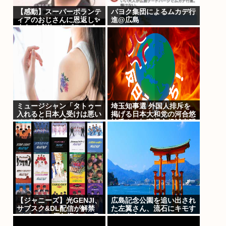
【感動】スーパーボランテ
パヨク集団によるムカデ行
ィアのおじさんに恩返し✨
進@広島
少女が感謝のサプライズ
ミュージシャン「タトゥー
埼玉知事選 外国人排斥を
入れると日本人受けは悪い
掲げる日本大和党の河合悠
けど海外では『Cool!』と
祐氏さん知事選立候補表明
言われる
【ジャニーズ】光GENJI、
広島記念公園を追い出され
サブスク&DL配信が解禁
た左翼さん、流石にキモす
デビュー39周年迎える8月
ぎて炎上
19日から40周年まで1年か