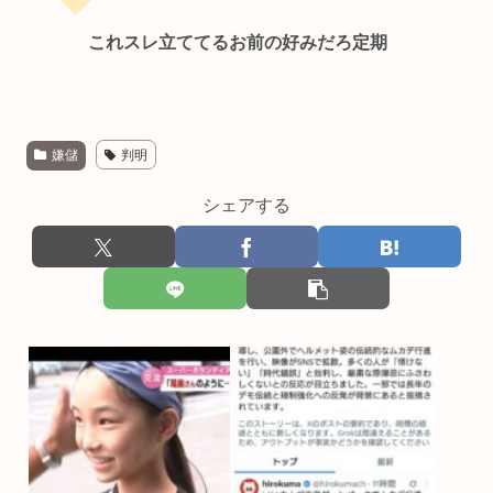
これスレ立ててるお前の好みだろ定期
嫌儲
判明
シェアする