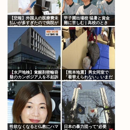
【悲報】外国人の医療費未
甲子園出場校 猛暑と資金
払いが多すぎたので病院が
難に苦しむ | 高校のとき
外国人の治療を断るように
なってしまう
【水戸地検】覚醒剤密輸容
【熊本地震】男女同室で
疑のカンボジア人を不起訴
「着替えられない」いまだ
処分
雑魚寝も…避難所めぐ
り”格差” 専門家「標準化
されていない」
性欲なくなると仏教にハマ
日本の暴力団って”必要