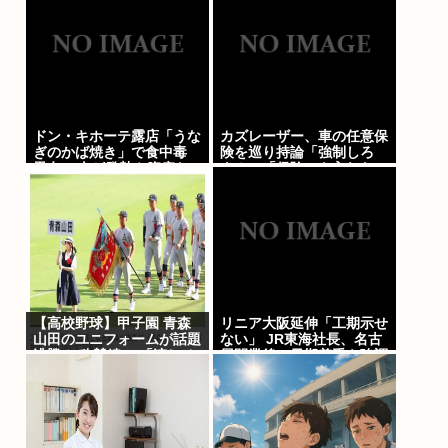
けてリリース当時の日付に
順次配信予定
ドン・キホーテ露店「うな
カズレーザー、車の任意保
ぎのかば焼き」で食中毒
険を巡り持論「強制しろ
男女14人が発熱や腹痛な
よ！」「保険にも入れない
ど訴え…サルモネラ属の菌
ヤツは運転すんなよ」
検出
【高校野球】甲子園 青森
リニア大阪延伸「工期示せ
山田のユニフォームが話題
ない」 JR東海社長、名古
沸騰！ 称賛続々 「涼しそ
屋開業後の早期着手を強調
う」「熱中症対策では？」
「Tシャツみたい」