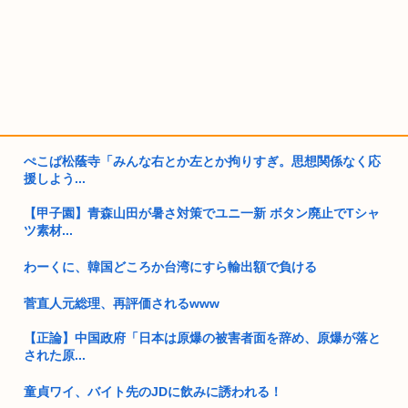
ぺこぱ松蔭寺「みんな右とか左とか拘りすぎ。思想関係なく応
援しよう...
【甲子園】青森山田が暑さ対策でユニ一新 ボタン廃止でTシャ
ツ素材...
わーくに、韓国どころか台湾にすら輸出額で負ける
菅直人元総理、再評価されるwww
【正論】中国政府「日本は原爆の被害者面を辞め、原爆が落と
された原...
童貞ワイ、バイト先のJDに飲みに誘われる！