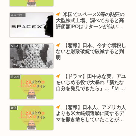
米国でスペースX等の熱狂の
ニュー速＋
大型株式上場、調べてみると高
評価額IPOはリターンが低いと
判明
【悲報】日本、今すぐ増税し
なんJ
ないと財政破綻で破滅すると判
明
【ドラマ】田中みな実、アユ
芸スポ
をいじめる役で大暴れ「新たな
自分を発見できたら」…『Ｍ 愛
すべき人がいて』
【悲報】日本人、アメリカ人
嫌儲
よりも米大統領選挙に関するデ
マを撒き散らしていたことが判
明 これもう名誉池沼国民だろ