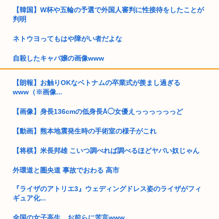
【韓国】W杯や五輪の予選で外国人審判に性接待をしたことが
判明
ネトウヨってもはや障がい者だよな
自殺したキャバ嬢の画像www
高市早苗政権「円安ホクホクゥ！財政健全化は目指さない！で
【朗報】お触りOKなベトナムの卒業式が羨まし過ぎる
も介入は...
www（※画像...
日本人、イオンに大行列…
【画像】身長136cmの低身長Å◯女優えっっっっっっど
女「ガルガル期はホルモンバランスの影響で仕方ないの」 男
【動画】熊本地震発生時の手術室の様子がこれ
「ふ~ん...
【将棋】米長邦雄 こいつ調べれば調べるほどヤバい奴じゃん
日本、高市コイン救済でアメリカにアルゼンチンと同列扱いさ
れていた
外環道と圏央道 事故でおわる 高市
トランプ「結局のところ(次期大統領選で)私たちはJ.D.(バン
『ライザのアトリエ3』ウェディングドレス姿のライザがフィ
ス...
ギュア化...
まんさん「20歳でアルファード一括で買える私素敵！」
全国の女子高生、お前らに苦言www