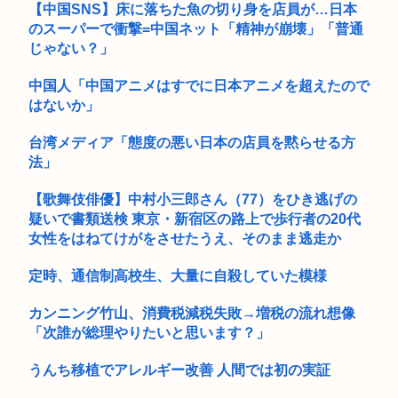
【中国SNS】床に落ちた魚の切り身を店員が…日本
【警告】医師『”これ”飲んでる人、肝臓がフォアグラ化しま
のスーパーで衝撃=中国ネット「精神が崩壊」「普通
す･･･...
じゃない？」
会社員(26)「女性が着用している下着を見たかった」女子高生
中国人「中国アニメはすでに日本アニメを超えたので
2人...
はないか」
めっちゃカメレオン（めちゃかめ）、ハッカーがマップにマル
ウェア埋...
台湾メディア「態度の悪い日本の店員を黙らせる方
法」
80代男性「足がすべってアクセルを踏んでしまった」駐車場の
壁に衝...
【歌舞伎俳優】中村小三郎さん（77）をひき逃げの
疑いで書類送検 東京・新宿区の路上で歩行者の20代
ゼンゼロのベーグル計画やってみたら面白すぎてワロタwww
女性をはねてけがをさせたうえ、そのまま逃走か
八田與一容疑者、詰む 情報提供が累計1万3600件超え 目撃情
定時、通信制高校生、大量に自殺していた模様
報...
【画像】具志堅用高「本気で俺を殴ってみろ！」井上尚弥「マ
カンニング竹山、消費税減税失敗→増税の流れ想像
ジっすか...
「次誰が総理やりたいと思います？」
中学生「嫌儲では大卒が貧乏で、高卒が金持ちが多い 無能な大
うんち移植でアレルギー改善 人間では初の実証
卒の集...