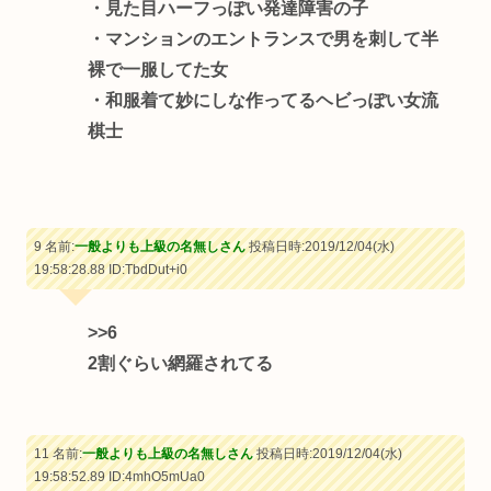
・見た目ハーフっぽい発達障害の子
・マンションのエントランスで男を刺して半
裸で一服してた女
・和服着て妙にしな作ってるヘビっぽい女流
棋士
9 名前:
一般よりも上級の名無しさん
投稿日時:2019/12/04(水)
19:58:28.88
ID:TbdDut+i0
>>6
2割ぐらい網羅されてる
11 名前:
一般よりも上級の名無しさん
投稿日時:2019/12/04(水)
19:58:52.89
ID:4mhO5mUa0