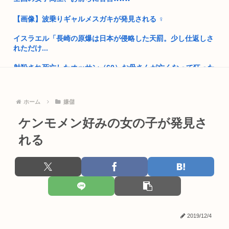
原爆投下、なぜ広島長崎だったのか？未だに誰も分からない
【画像】波乗りギャルメスガキが発見される ‍♀
「おっさんの自堕落な生活を美少女にやらせるアニメ」、増え
イスラエル「長崎の原爆は日本が侵略した天罰。少し仕返しさ
すぎてフ...
れただけ...
【画像】カノカリ女、あまりにもセクロスすぎるグッズにされ
射殺され死亡したオッサン（60）お母さんが亡くなって狂った
てしまい...
模様
太平洋戦争史振り返ると思ったけど日本より欧米が諸悪の根源
美空ひばり「おとうちゃん小林旭がほしい」、山口組三代目組
やん
ホーム
嫌儲
長「よっ...
韓国人「竹田恒泰とか36親等を養子に迎えるなら天皇の血を吸
ケンモメン好みの女の子が発見さ
【SSD】1TBで1.5万とか、買った時の倍なんだけど今だと買
って産...
い...
れる
30代男性「同僚で自分だけ独身で惨めだった」パチ●コで負け
同僚からせんべいを貰おうとしたら呆れられた。「ひとカケラ
てトイ...
ちょうだ...
日本円、「日米協調介入」すら無効化してしまうwww
公共の場所でこっそり金玉をかくシミュレーションゲーム
「Ball ...
韓国サッカー協会、外国人審判員数十人に性的接待。羨ま死刑
B’z「重いマーシャル運んでた腰の痛みまだ覚えてるの」俺く
2019/12/4
上司から障がい者手帳取る気ないか聞かれたんやが
ん「マ...