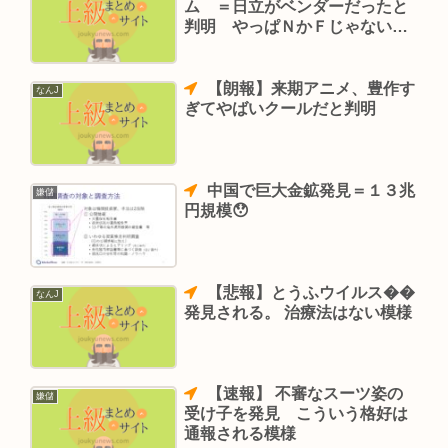
ム ＝日立がベンダーだったと
判明 やっぱＮかＦじゃないと
あかんな
【朗報】来期アニメ、豊作す
なんJ
ぎてやばいクールだと判明
中国で巨大金鉱発見＝１３兆
嫌儲
円規模😯
【悲報】とうふウイルス��
なんJ
発見される。 治療法はない模様
【速報】 不審なスーツ姿の
嫌儲
受け子を発見 こういう格好は
通報される模様