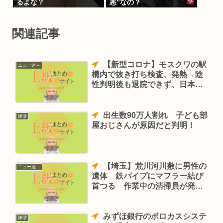
るよな？
悪”なの？
関連記事
【新型コロナ】モスクワの駅
ニュー速＋
構内で抜き打ち検査、発熱→陰
性判明後も退院できず、日本人
学生2人隔離 ロシア
出生数90万人割れ 子ども部
嫌儲
屋おじさんが原因だと判明！
【埼玉】荒川河川敷に男性の
ニュー速＋
遺体 鉄パイプにマフラー結び
首つる 作業中の清掃員が発
見、目立つ外傷なし／川口
みずほ銀行のボロカスシステ
嫌儲