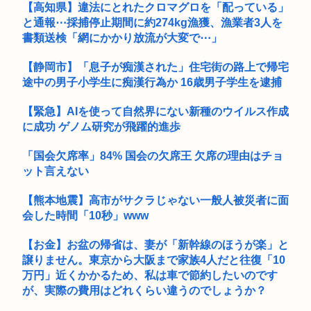
【高知県】違法にとれたクロマグロを「配っている」
部屋作りゲーム、確率で出現するイカを見るとクラッシュする
と通報⋯採捕停止期間に約274kg漁獲、漁業者3人を
不具合が...
書類送検「網にかかり放流が大変で⋯」
【静岡市】「息子が痴漢された」住宅街の路上で帰宅
途中の男子小学生に痴漢行為か 16歳男子学生を逮捕
【緊急】AIを使って自然界にない新種のウイルス作成
に成功 ゲノム研究が飛躍的進歩
「国会欠席率」84% 国会の欠席王 欠席の理由はチョ
ット言えない
【熊本地震】高市がサクラじゃない一般人被災者に面
会した時間「10秒」www
【お金】お盆の帰省は、妻が「新幹線のほうが楽」と
譲りません。東京から大阪まで家族4人だと往復「10
万円」近くかかるため、私は車で節約したいのです
が、実際の費用はどれくらい違うのでしょうか？