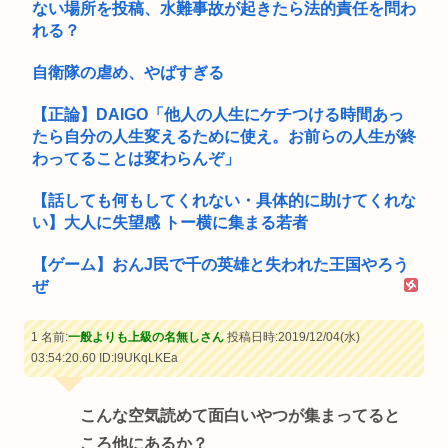
ない場所を投稿、水難事故が起きたら法的責任を問わ
れる？
自衛隊の虐め、やばすぎる
【正論】DAIGO「他人の人生にケチつける時間あっ
たら自分の人生変えるために使え。お前らの人生が終
わってることは変わらんぞ」
【話しても何もしてくれない・具体的に助けてくれな
い】大人に失望感 トー横に集まる若者
【ゲーム】おんJ民で千の英雄と失われた王国やろう
ぜ
1 名前:
一般よりも上級の名無しさん
投稿日時:2019/12/04(水)
03:54:20.60
ID:l9UKqLKEa
こんな空気読めて面白いやつが集まってると
ころ他にあるか？