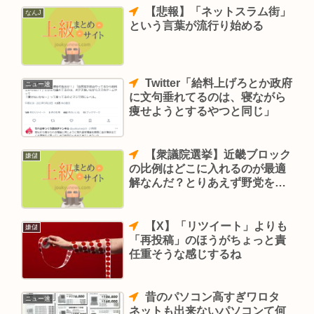
【悲報】「ネットスラム街」
なんJ
という言葉が流行り始める
Twitter「給料上げろとか政府
ニュー速
に文句垂れてるのは、寝ながら
痩せようとするやつと同じ」
【衆議院選挙】近畿ブロック
嫌儲
の比例はどこに入れるのが最適
解なんだ？とりあえず野党をで
きるだけ勝たせたい
【X】「リツイート」よりも
嫌儲
「再投稿」のほうがちょっと責
任重そうな感じするね
昔のパソコン高すぎワロタ
ニュー速
ネットも出来ないパソコンて何