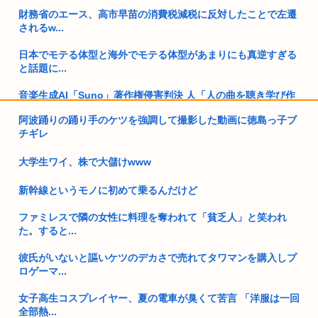
財務省のエース、高市早苗の消費税減税に反対したことで左遷
されるw...
日本でモテる体型と海外でモテる体型があまりにも真逆すぎる
と話題に...
音楽生成AI「Suno」著作権侵害判決 人「人の曲を聴き学び作
曲...
阿波踊りの踊り手のケツを強調して撮影した動画に徳島っ子ブ
チギレ
物流業界で「パワードスーツ」導入加速 韓国
大学生ワイ、株で大儲けwww
100万すら貯金が無い奴が半数もいるとか貧困国過ぎないか？
www
新幹線というモノに初めて乗るんだけど
無趣味ぼっち独身一人暮らしの人ってどうやって人生楽しんで
ファミレスで隣の女性に料理を奪われて「貧乏人」と笑われ
んの？
た。すると...
ぼく婚活パーティに参加、女性参加者4人で参加費5000円、結
彼氏がいないと謳いケツのデカさで売れてタワマンを購入しプ
果マ...
ロゲーマ...
日本航空123便事故、完全に風化してしまう…
女子高生コスプレイヤー、夏の電車が臭くて苦言 「洋服は一回
全部熱...
進次郎「辺野古の事故ガー!」 記者「米兵がレ●プしました