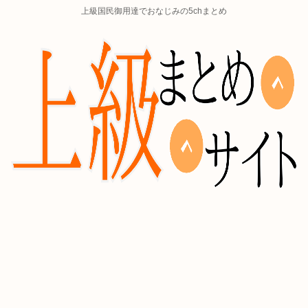
上級国民御用達でおなじみの5chまとめ