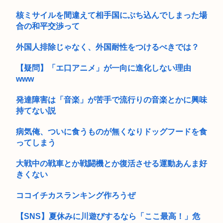
【動画】まんさん同士の事故、地獄
核ミサイルを間違えて相手国にぶち込んでしまった場
合の和平交渉って
外国人排除じゃなく、外国耐性をつけるべきでは？
【疑問】「エ口アニメ」が一向に進化しない理由
www
発達障害は「音楽」が苦手で流行りの音楽とかに興味
持てない説
病気俺、ついに食うものが無くなりドッグフードを食
ってしまう
大戦中の戦車とか戦闘機とか復活させる運動あんま好
きくない
ココイチカスランキング作ろうぜ
【SNS】夏休みに川遊びするなら「ここ最高！」危