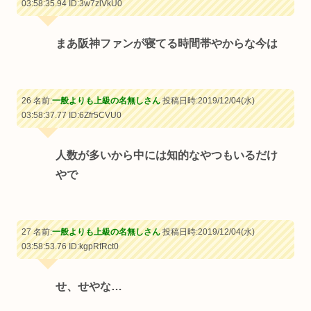
03:58:35.94
ID:3w7zlVkU0
まあ阪神ファンが寝てる時間帯やからな今は
26 名前:
一般よりも上級の名無しさん
投稿日時:2019/12/04(水)
03:58:37.77
ID:6Zfr5CVU0
人数が多いから中には知的なやつもいるだけ
やで
27 名前:
一般よりも上級の名無しさん
投稿日時:2019/12/04(水)
03:58:53.76
ID:kgpRfRct0
せ、せやな…