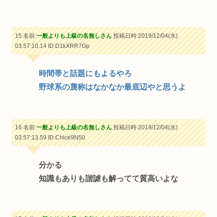
15 名前:
一般よりも上級の名無しさん
投稿日時:2019/12/04(水)
03:57:10.14
ID:D1kXRR7Gp
時間帯と話題にもよるやろ
野球系の蔑称はなかなか最底辺やと思うよ
16 名前:
一般よりも上級の名無しさん
投稿日時:2019/12/04(水)
03:57:13.59
ID:Chlce9N50
分かる
知識もありも諧謔も解ってて質高いよな