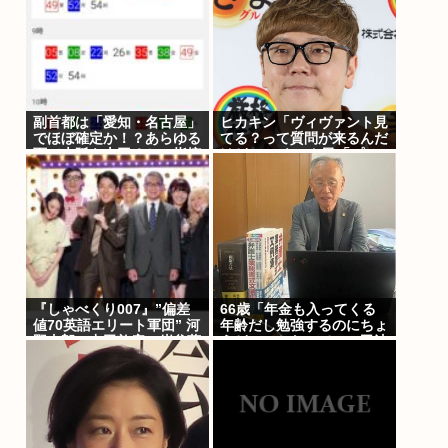
副首都は「愛知・名古屋」
ヒカキン「ヴィヴァント見
でほぼ確定か！？あらゆる
てる？って質問が来るんだ
面で大阪を上回るとの指摘
けど…」 ネット民「プー
も
クスクスw」 ヒカキン
「…！？」
『しゃべくり007』”偏差
66歳「年金も入ってくる
値70英語エリート軍団” 河
年齢だし勉強するのにちょ
野太郎、中田敦彦、岸谷蘭
うどいいかなって」。司法
丸らが英語”お受験”事情・
試験合格
学習法を徹底解説