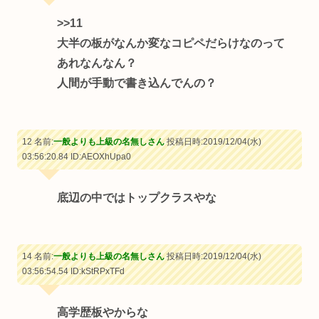
>>11
大半の板がなんか変なコピペだらけなのって
あれなんなん？
人間が手動で書き込んでんの？
12 名前:
一般よりも上級の名無しさん
投稿日時:2019/12/04(水)
03:56:20.84
ID:AEOXhUpa0
底辺の中ではトップクラスやな
14 名前:
一般よりも上級の名無しさん
投稿日時:2019/12/04(水)
03:56:54.54
ID:kStRPxTFd
高学歴板やからな