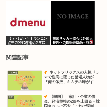
歳父親が溺れ死亡 家族3人
本人(47)が逮捕される
で川遊びに
www
【（・(ェ)・）】ランニン
韓国サッカー協会に外国人
グ中の50代男性がクマに
審判への性接待疑惑＝韓国
襲われケガ 体長約1.3メー
ネット「信じられない」
トルのツキノワグマに腕や
「要求した審判もおかし
足をかまれる 岐阜・高山
い」
関連記事
市
ネットフリックスの人気ドラ
ニュー速
マで性病に罹った登場人物が
『俺の体液、キムチの味がす
る』→韓国民発狂ｗ
【韓国】 家計・企業の借
東亜
金、経済規模の2倍を上回る＝韓
国ネットに不安「これは深刻