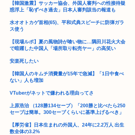
秋田県のエリート幹部、オンライン会見でバスローブ姿にタバ
【韓国激震】サッカー協会、外国人審判への性接待疑
コ喫煙。...
高市早苗、3000万円以上の高級新公用車を購入させ贅を尽くし
惑浮上「恥ずべき過去」日本人審判該当の報道も
た後...
高市、国民栄誉賞で記念品に自分の名前を入れ自分メインのPV
水オオトカゲ首相(65)、平和式典スピーチに防弾ガラ
撮影し...
ス使う
【驚愕】インドネシアに「ドラえもん」16人、「のび太」は
181人
【現場ルポ】夏の風物詩が喰い物に…隅田川花火大会
で暗躍した中国人「場所取り転売ヤー」の高笑い
地震
安楽死したい
白亜紀の3段階の食物連鎖が如実にわかる化石を発見
【韓国人のキムチ消費量が15年で急減】「1日中食べ
人気アメリカ人YouTuberのニック兄さん「中国人が日本人よ
ない」人も増加
り...
VTuberがネットで嫌われる理由ってさ
AIに「ドラクエ5の昔風アニメを作って」と命令してできた作
品がこ...
上原浩治 （128勝134セーブ）「200勝と比べたら250
『ポケモンカード』バンダイのカードゲームも転売対策に”マ
セーブは簡単。300セーブくらいに基準上げるべき」
イナンバ...
【厚労省】日本生まれの外国人、24年に2.2万人 出生
高市早苗のニュース記事、コメント欄閉鎖…
数全体の3.2%