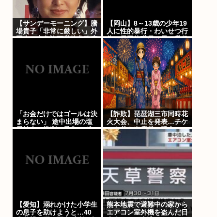
【サンデーモーニング】膳
【岡山】8～13歳の少年19
場貴子「非常に厳しい」外
人に性的暴行・わいせつ行
国人の永住許可厳格化政府
為…元団体職員の男、懲役
方針に「ヘイトがより進む
15年「相手の未熟さにつ
方向になると…」
け込み性欲のはけ口に」
「お金だけではゴールは決
【詐欺】琵琶湖三市同時花
まらない」 途中出場の塩
火大会、中止を発表…チケ
貝健人に批判の矛先…ヴォ
ット代や出店料の返金につ
ルフスブルク、ドイツ2部
いては明言せず
開幕戦でスコアレスドロー
【愛知】溺れかけた小学生
熊本地震で避難中の家から
の息子を助けようと…40
エアコン室外機を盗んだ日