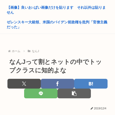
が?」 ...
【画像】良いお○ぱい画像だけを貼ります それ以外は貼りま
せん
高市政権の消費税減税に反対している9人の自民党議員が全て
判明ww...
ゼレンスキー大統領、米国のバイデン前政権を批判「官僚主義
だった」
独身弱男、お盆のスーパーで大失態www
【画像】人気Å◯女優、年収の明細をアップするも2分で消した
靖国神社「軍服のコスプレやめろ、"慰霊"の意味考えろ」
その金...
ネトウヨ「在日特権やばい。働かずに年間600万円もらって豪
ホーム
なんJ
樹里と中学生のカーセクロス完全版。新事実発見した。
遊して...
なんJって割とネットの中でトッ
はっきり言う、無差別大量殺人を実行して死刑になりたい。
阿波おどりで女性のカラダを強調した動画が拡散されてるらし
い！許せ...
プクラスに知的よな
高市早苗「寝てない」それは分かったが「徹夜したので辛くて
宿題やっ...
日本人「失われた30年ヤバいだろ…貧乏になりすぎ…もう愛国
保守を...
チンポの大きさや形、硬度でバトルするゲーム「ポコチンモン
スター」...
中国さん、日本に対しあまりにも酷い暴言を放つ 「侵略戦争仕
掛けた...
スマホゲー、サ終が相次ぎ開発・運営事業者の倒産が急増 完全
にオワ...
【大阪】58歳日本人男性の、80歳母の腹を踏みつけ肋骨8本を
2019/12/4
バキ...