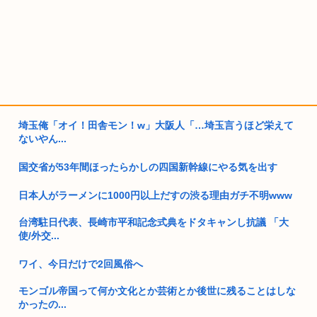
埼玉俺「オイ！田舎モン！w」大阪人「…埼玉言うほど栄えて
ないやん...
国交省が53年間ほったらかしの四国新幹線にやる気を出す
日本人がラーメンに1000円以上だすの渋る理由ガチ不明www
台湾駐日代表、長崎市平和記念式典をドタキャンし抗議 「大
使/外交...
ワイ、今日だけで2回風俗へ
モンゴル帝国って何か文化とか芸術とか後世に残ることはしな
かったの...