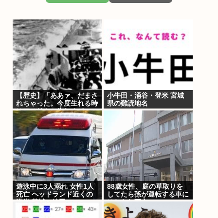
【歴史】「ああァ、だまさ
小牛田・涌谷・登米 宮城
れちゃった。今度生れる時
県の難読地名
はアメリカへ生れるぞ」
22歳で戦死した特攻隊員
が出撃前の日記に残し
た”本音”
遊泳中に3人溺れ 女性1人
88歳女性、庭の草取りを
死亡 ヘッドランド近くの
してたら孫が運転する車に
海岸 茨城・鉾田
はねられ死亡