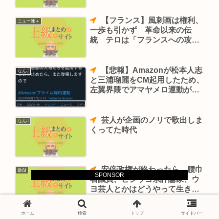
【フランス】風刺画は権利、
ニュー速＋
一歩も引かず 革命以来の伝
統 テロは「フランスへの攻
撃」
【悲報】Amazonが松本人志
なんJ
と三浦瑠麗をCM起用したため、
左翼界隈でアマヤメロ運動が始
まってしまう
芸人が企画のノリで歌出しま
なんJ
くってた時代
安倍政権が終わったら、腰巾
嫌儲
SPONSOR
着議員、ビジウヨ系評論家、ウ
ヨ芸人とかはどうやって生きて
いくの…(´・ω・｀)
ホーム
検索
トップ
サイドバー