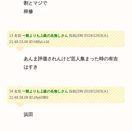
割とマジで
林修
13 名前:
一般よりも上級の名無しさん
投稿日時:2019/12/03(火)
21:48:23.06
ID:hfiByLvJd
あんま評価されんけど芸人集まった時の有吉
はすき
14 名前:
一般よりも上級の名無しさん
投稿日時:2019/12/03(火)
21:48:28.09
ID:z/Iye5fB0
浜田