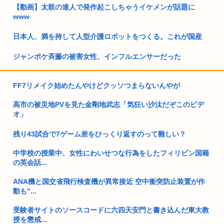
【動画】太鼓の達人で発作起こしちゃうイケメンが話題に
www
日本人、満を持して人型介護ロボットをつくる。これが国産
ジャンポケ斉藤の被害女性、インフルエンサーだった
友達も家族もいない孤独な男性(70)が完全にケンモメンの未
来。悪...
FF7リメイク始めたんやけどクッソつまらないんやが
中国父さん、街全体に坑道からの涼しい水を流すことでエアコ
高市の被災地PVを見た金剛地武志「気狂い沙汰だぞこのビデ
ンいらず...
オ」
中川翔子さん、スレッズでお気持ち表明「Xってフォローして
残り43試合で7ゲーム差をひっくり返すのって難しい？
なくても...
中学校の授業中、女性にわいせつな行為をしたフィリピン国籍
正直独身ってメリット云々以前の問題よな
の英会話...
ANA機と国交省飛行検査機が異常接近 空中衝突防止装置が作
女性初の将棋プロ棋士、ガチで誕生しそうwww
動も”...
都会ほど騒がしくなく、田舎ほど暇でもない『丁度良い都市』
受験者サイトのソースコードに六四天安門と書き込んだ東大教
授を懲戒...
高市早苗「日銀に国債買わせて財源確保よ」