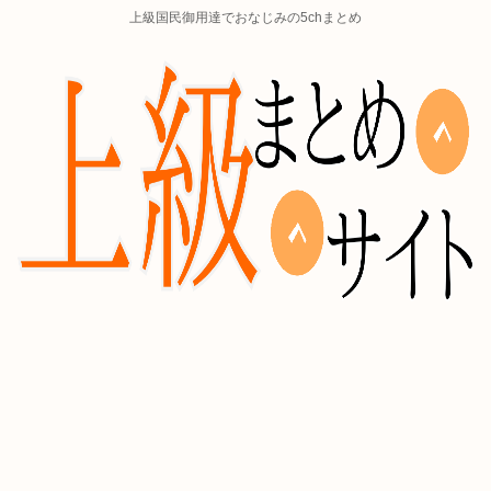
上級国民御用達でおなじみの5chまとめ