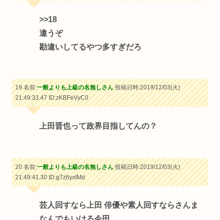
>>18
違うぞ
勘違いしてるやつ多すぎだろ
19 名前:
一般よりも上級の名無しさん
投稿日時:2019/12/03(火)
21:49:33.47
ID:zKBFeVyC0
上田晋也って政界目指してんの？
20 名前:
一般よりも上級の名無しさん
投稿日時:2019/12/03(火)
21:49:41.30
ID:g7z6yxIMd
芸人回すなら上田 俳優や素人回すならさんま
なんでもいける今田