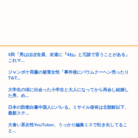
X民「男はほぼ全員、友達に『4ね』と冗談で言うことがある」
これマ...
ジャンポケ斉藤の被害女性「事件後にバウムクーヘン売ったり
TikT...
大学生の頃に出会った小学生と大人になってから再会し結婚し
た男、め...
日本の防衛白書中国人にバレる。ミサイル保有は北朝鮮以下、
最新ステ...
大食い系女性YouTuber、うっかり編集ミスで吐き出してるこ
と...