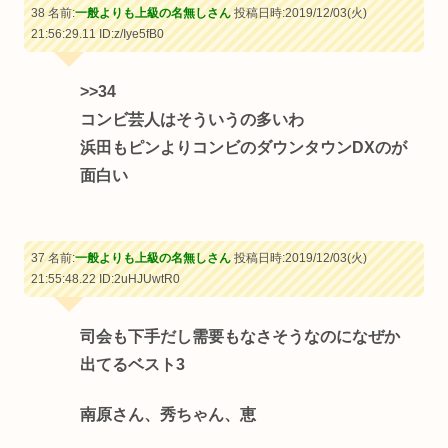
38 名前:
一般よりも上級の名無しさん
投稿日時:2019/12/03(火)
21:56:29.11
ID:z/Iye5fB0
>>34
コンビ芸人はそういうの多いわ
浜田もピンよりコンビのダウンタウンDXのが
面白い
37 名前:
一般よりも上級の名無しさん
投稿日時:2019/12/03(火)
21:55:48.22
ID:2uHJUwtR0
司会も下手だし需要もなさそうなのになぜか
出てるベスト3
南原さん、秀ちゃん、恵