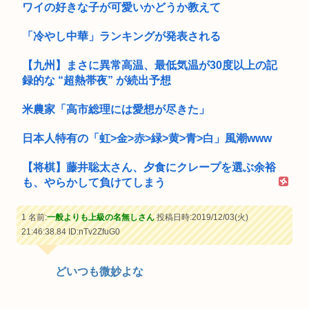
ワイの好きな子が可愛いかどうか教えて
「冷やし中華」ランキングが発表される
【九州】まさに異常高温、最低気温が30度以上の記
録的な “超熱帯夜” が続出予想
米農家「高市総理には愛想が尽きた」
日本人特有の「虹>金>赤>緑>黄>青>白」風潮www
【将棋】藤井聡太さん、夕食にクレープを選ぶ余裕
も、やらかして負けてしまう
1 名前:
一般よりも上級の名無しさん
投稿日時:2019/12/03(火)
21:46:38.84
ID:nTv2ZfuG0
どいつも微妙よな