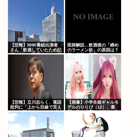
【Pickup05153411】
【悲報】NHK番組出演者
医師解説…飲酒後の「締め
さん「飲酒していたため記
のラーメン欲」の原因は？
憶にない」職員さんへの性
脳の錯覚と真実 [8/5]
被害が発
覚・・・・・・・・・
【悲報】立川志らく、落語
【画像】小学生姫ギャルモ
批判に「上から目線で言え
デルのりりぴ（12）、最
るのは談志くらい」とピシ
新の姿に「痩せすぎ」と心
ャリ
配の声