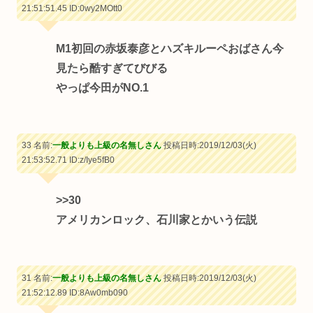
21:51:51.45
ID:0wy2MOtt0
M1初回の赤坂泰彦とハズキルーペおばさん今
見たら酷すぎてびびる
やっぱ今田がNO.1
33 名前:
一般よりも上級の名無しさん
投稿日時:2019/12/03(火)
21:53:52.71
ID:z/Iye5fB0
>>30
アメリカンロック、石川家とかいう伝説
31 名前:
一般よりも上級の名無しさん
投稿日時:2019/12/03(火)
21:52:12.89
ID:8Aw0mb090