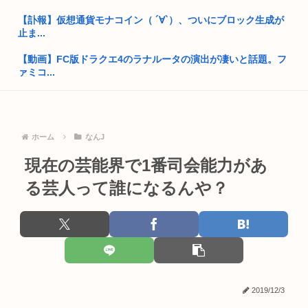
【訃報】仮想通貨モナコイン（ ´∀`）、ついにブロック生成が
鍋の蓋をドアストッパーにするのはありかなしかで日本人激
止ま...
論…
【動画】FC版ドラクエ4のラナルータの演出が凄いと話題。フ
高市早苗さん、熊本避難所までいって謎の顔面ライトアップシ
ァミコ...
ョーして...
敵「扇風機を当てて寝るとヤバいぞ！」 ワイ「大丈夫やろｗ
高市早苗と面会した熊本県氷川町の至れり尽くせり島田博行さ
ｗｗ」扇...
ん、完全...
大阪のホテル、ヤバすぎて大炎上…「大阪の洗礼を受けまし
ホーム
なんJ
東京湾、沖縄の海みたいなエメラルドグリーンの海になる
た」
現在の芸能界で1番司会能力があ
国民栄誉賞の記念品に「高市早苗」と彫ってあって炎上www
日本一高級なリゾートホテル「日本人は居ませんでした…」 な
る芸人って誰になるんや？
ぜ日本...
⚽インファンティーノ会長、完全に孤立 UEFA「訴訟を準備
中」 ...
【石破朗報】株、バブル崩壊が終わり完全に上昇トレンドに入
るwww
【有能】政府「トラックはサービスエリア利用有料化すればサ
ボらず走...
【台風13,14,15】日本、華麗に台風をほぼ回避！高市タイフ
ー...
【⌚】高市早苗「外為特会ホクホク」食品消費税1%の財源に外
為特会...
2019/12/3
「キングダムハーツに似すぎているゲーム」が賛否両論 パク
リ？リス...