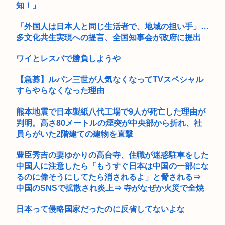
知！」
ょ？」これは...
「男がニヤニヤして立っていました」ランニング中の女子大生
「外国人は日本人と同じ生活者で、地域の担い手」…
2人が目...
多文化共生実現への提言、全国知事会が政府に提出
ワイとレスバで勝負しようや
【急募】ルパン三世が人気なくなってTVスペシャル
すらやらなくなった理由
熊本地震で日本製紙八代工場で9人が死亡した理由が
判明。高さ80メートルの煙突が中央部から折れ、社
員らがいた2階建ての建物を直撃
豊臣秀吉の妻ゆかりの高台寺、住職が迷惑駐車をした
中国人に注意したら「もうすぐ日本は中国の一部にな
るのに偉そうにしてたら消されるよ」と脅される⇒
中国のSNSで拡散され炎上⇒ 寺がなぜか火災で全焼
日本って侵略国家だったのに反省してないよな