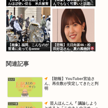
ルほぼ使い切る 米兵被害
んでもなく可愛いと話題に
避けるためか
【Pickup05153414】
【画像】福岡、こんなのが
【悲報】元日向坂46・松
普通に走ってるwww
田好花さん、夏の風物詩で
食中毒「腹痛とおう吐と下
痢が止まらな
い」・・・・・・・・・
関連記事
【朗報】YouTuber宮迫さ
なんJ
ん、再生数が安定してきたと判
明
芸人ほんこん『 議論しよう
ニュー速