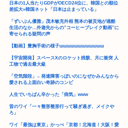
中国の山奥、毎日3時間かけて崖の上にある学校に通う子供の
日本の1人当たりGDPがOECD24位に、韓国との順位
ために、...
差拡大=韓国ネット「日本は止まっている」
【動画】大量の牧草を運んでいたトラクターさん、踏切で動け
なくなり...
「ずいぶん優雅」茂木敏充外相 熊本の被災地が過酷
生活のなか…外遊先からの”コーヒーブレイク動画”に
熊本人、普通に会社に行ってることが判明www
寄せられる疑問の声
【画像】台湾女にミニスカOLスーツ着せたらガチでやばいこ
とになっ...
【動画】豊胸手術の様子шшшшшшшшшшшш
ドラクエ10オンライン、ついに最終バージョンを持って全シナ
【宇宙開発】スペースXのロケット残骸、月に衝突 人
リオ完...
工物で過去最大級
【悲報】国民栄誉賞の記念品に「高市早苗」と彫ってあって炎
「空気階段」←発達障害っぽいのになぜかみんなから
上
愛される上面白い奇跡のコンビ
「ポリスと鬼ごっこ」警察に生卵を投げつけた少年6人を逮捕
人生でいちばん辛かった「病気」www
【画像】ロリ巨乳女子大生さん、Xでエチエチ投稿ｗｗｗ
昔のワイ「一々整形整形行って騒ぎ過ぎ、メイクや
トランプ大統領、ブチギレ「イランはとんでもない二枚舌
ろ」
だ！！」
ワイ「最強は東京」かっぺ「京都！北海道！大阪！愛
日本人「円安？日本円で暮らしてる我々には関係ないでし