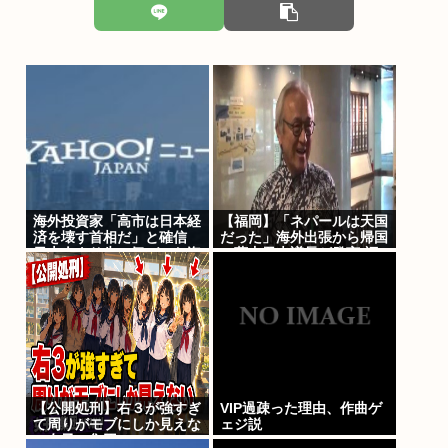
海外投資家「高市は日本経
【福岡】「ネパールは天国
済を壊す首相だ」と確信
だった」海外出張から帰国
日本人より先に気づいた海
の蔵内勇夫議長が発言 福
外投資家 円がゴミ化して
岡県議会に姿見せる “金銭
いる理由
授受”疑惑は第三者委員会
設置へ
【公開処刑】右３が強すぎ
VIP過疎った理由、作曲ゲ
て周りがモブにしか見えな
ェジ説
い女子の集団www