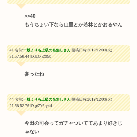
>>40
もうちょい下なら山里とか若林とかおるやん
41 名前:
一般よりも上級の名無しさん
投稿日時:2019/12/03(火)
21:57:56.44
ID:fLOri2350
参ったね
44 名前:
一般よりも上級の名無しさん
投稿日時:2019/12/03(火)
21:58:52.76
ID:g/ZY6ry4d
今田の司会ってガチャついててあまり好きじ
ゃない