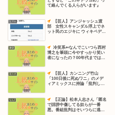
とすると「このネトウヨめ」っ
て絡んでくる人らがいます』
【芸人】アンジャッシュ渡
芸スポ
部 女性スキャンダル浮上でネ
ット民のエジキに ウィキペディ
ア「うんこ」
冷笑系⇐なんでこいつら西村
嫌儲
博之を筆頭に今やすっかり笑い
者になったの？00年代まではネ
ットで最強ポジだったのに
【芸人】カンニング竹山
芸スポ
「100日後に死ぬワニ」のメデ
ィアミックスに持論「批判して
いるのがバカ」
【正論】松本人志さん「匿名
なんJ
で誹謗中傷してる奴らが一番
悪。番組批判はそいつらに逃げ
道を作るから嫌」