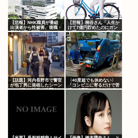
【悲報】NHK職員が番組
【悲報】桐谷さん「人生か
出演者から性被害、復職・
けて7億円貯めたのにガン
異動対応が問題に
で死ぬかも。もっと素直に
遊べばよかった」
【話題】河内長野市で警官
〈40度超でも休めない〉
が包丁男に発砲したシーン
「コンビニに寄るだけで苦
のモザ無し映像が公開され
情」「日陰で休むとサボ
る。
り」ごみ収集員を追い詰め
る“周囲の目”
【米軍】長射程精密ミサイ
【画像】橋本環奈さん、と