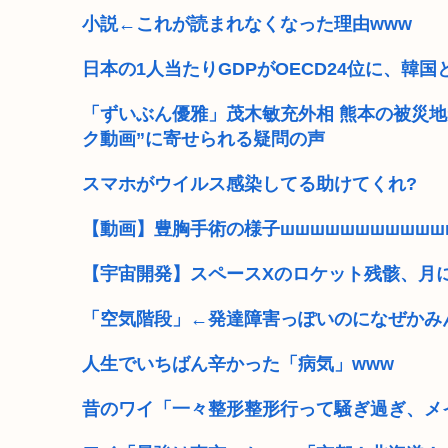
小説←これが読まれなくなった理由www
日本の1人当たりGDPがOECD24位に、韓
「ずいぶん優雅」茂木敏充外相 熊本の被災
ク動画”に寄せられる疑問の声
スマホがウイルス感染してる助けてくれ?
【動画】豊胸手術の様子шшшшшшшшшшш
【宇宙開発】スペースXのロケット残骸、月に
「空気階段」←発達障害っぽいのになぜかみ
人生でいちばん辛かった「病気」www
昔のワイ「一々整形整形行って騒ぎ過ぎ、メ