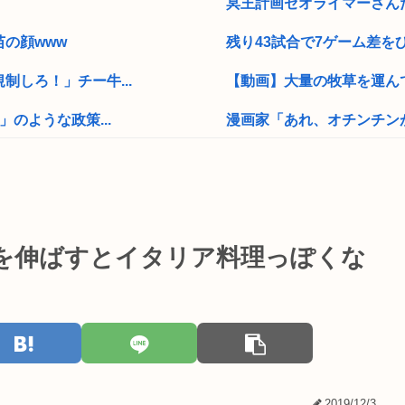
冥王計画ゼオライマーさんた
の顔www
残り43試合で7ゲーム差を
しろ！」チー牛...
【動画】大量の牧草を運んで
のような政策...
漫画家「あれ、オチンチン
」60代が小学...
【緊急】「ウイスキー引き取
ファミマの増量キャンペー
へ「公務員が遊...
【画像】どえらい爆乳の高1
を伸ばすとイタリア料理っぽくな
言でついてきた...
ドラクエ10オンライン、つ
【画像】ロリ巨乳女子大生
近藤真彦、実弟&過去の家族関
食品が5年で2...
【BLEACH】ここの織姫
2019/12/3