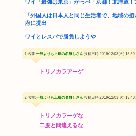
ワイ「最強は東京」かっぺ「京都！北海道！
「外国人は日本人と同じ生活者で、地域の担
府に提出
ワイとレスバで勝負しようや
1 名前:
一般よりも上級の名無しさん
投稿日時:2019/12/03(火) 13:39:
トリノカラアーゲ
2 名前:
一般よりも上級の名無しさん
投稿日時:2019/12/03(火) 13:40:
トリノカラーゲな
二度と間違えるな