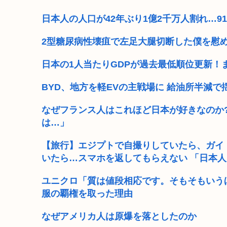
X民「男はほぼ全員、友達に『4ね』と冗談で言うこと
日本人の人口が42年ぶり1億2千万人割れ…91
Win95開発者「日本でITが3Kと呼ばれるのは企業が根
2型糖尿病性壊疽で左足大腿切断した僕を慰
ジャンポケ斉藤の被害女性「事件後にバウムクーヘン売っ
日本の1人当たりGDPが過去最低順位更新！
大学生の頃に出会った小学生と大人になってから再会し
BYD、地方を軽EVの主戦場に 給油所半減
高市早苗「日銀に国債買わせて財源確保よ」
なぜフランス人はこれほど日本が好きなのか
は…」
高市早苗さん、熊本避難所までいって謎の顔面ライトア
【旅行】エジプトで自撮りしていたら、ガイ
高市早苗と面会した熊本県氷川町の至れり尽くせり島田
いたら…スマホを返してもらえない 「日本人
ユニクロ「質は値段相応です。そもそもいう
服の覇権を取った理由
なぜアメリカ人は原爆を落としたのか