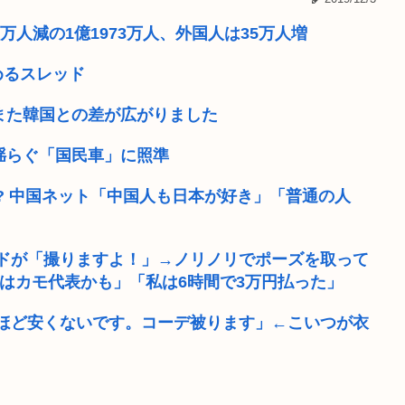
がある」これマ...
名古屋大学生さん、いくら
万人減の1億1973万人、外国人は35万人増
本的に間...
長谷川亮太 ちばけんま 唐
めるスレッド
たりTikT...
初音ミクのフィギュア欲しく
また韓国との差が広がりました
結婚した男、め...
トランプ大統領、ブチギレ
で揺らぐ「国民車」に照準
自転車を押して歩きながら 
? 中国ネット「中国人も日本が好き」「普通の人
ップショーして...
「男がニヤニヤして立ってい
ドが「撮りますよ！」→ノリノリでポーズを取って
博行さん、完全...
トランプ「イランとの交渉は
はカモ代表かも」「私は6時間で3万円払った」
ほど安くないです。コーデ被ります」←こいつが衣