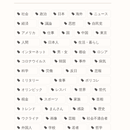
社会
政治
日本
海外
ニュース
経済
議論
思想
自民党
アメリカ
仕事
国
中国
東京
人間
日本人
生活・暮らし
インターネット
男・女
都会
ロシア
コロナウイルス
韓国
事件
病気
科学
労働
反日
悲報
ミリタリー
食事
ポリコレ
オリンピック
レスバ
世界
世代
税金
スポーツ
家族
首相
トレンド
まんさん
感染
歴史
ウクライナ
画像
芸能
社会不適合者
外国人
学校
若者
哲学