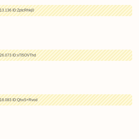
13.136
ID:ZptcRhkj0
26.073
ID:xTI5OVThd
18.083
ID:QhxS+Rvod