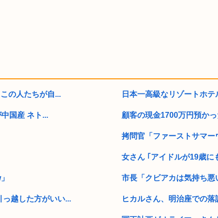
の人たちが自...
日本一高級なリゾートホテル
国産 ネト...
顧客の現金1700万円預か
拷問官「ファーストサマー
女さん ｢アイドルが19歳に
w」
市長「クビアカは気持ち悪い
越した方がいい...
ヒカルさん、明治座での落語