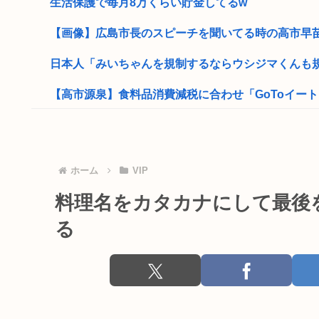
生活保護で毎月8万くらい貯金してるw
【画像】広島市長のスピーチを聞いてる時の高市早苗
日本人「みいちゃんを規制するならウシジマくんも規制
【高市源泉】食料品消費減税に合わせ「GoToイート」
「おっちゃん女の子になってスクール水着を着たいねん
原爆投下81年
ホーム
VIP
兵庫県斎藤知事、パリなど5カ所ある海外事務所を全廃
料理名をカタカナにして最後
女性「意識失った女性を救護してる間、無関係の男が無
る
「ちいかわ」反社とコラボしていた
【8/6】8.6秒バズーカ、反日行為で消えるwww
国連機関、ジャップの物価高にブチギレ「栄養価の高い