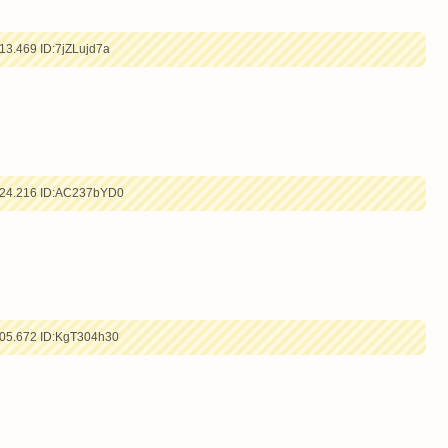
13.469
ID:7jZLujd7a
24.216
ID:AC237bYD0
05.672
ID:KgT304h30