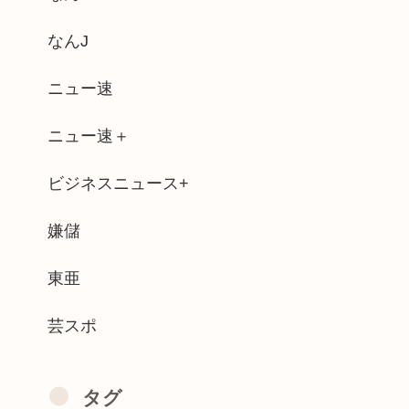
なんでも地元好きすぎな模様ww
なんJ
澤貴洋 無能弁護士
ニュー速
て12000円消える
ニュー速＋
「イランはとんでもない二枚舌だ！！」
ビジネスニュース+
女子高校生に話しかける はげ頭の小太り...
ました」ランニング中の女子大生2人が目...
嫌儲
非常に順調、48時間後に詳細が判明する...
東亜
芸スポ
タグ