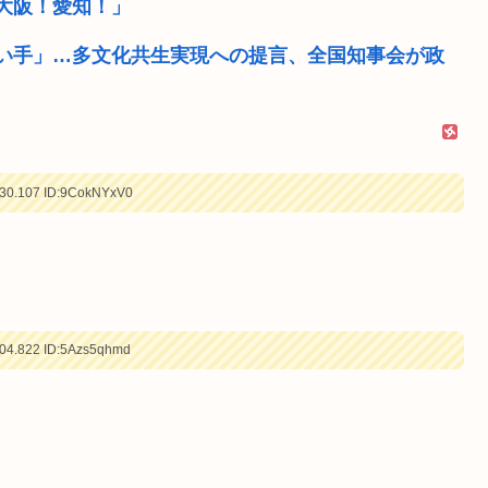
大阪！愛知！」
い手」…多文化共生実現への提言、全国知事会が政
30.107
ID:9CokNYxV0
04.822
ID:5Azs5qhmd