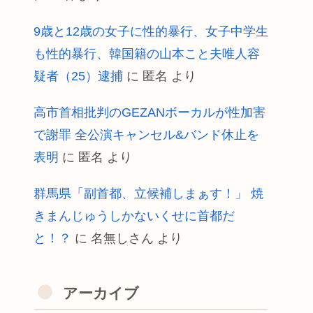
9歳と12歳の女子に性的暴行、女子中学生
も性的暴行、韓国籍の山本こと夫唯人容
疑者（25）逮捕
に
匿名
より
高市首相批判のGEZANボーカルが性加害
で謝罪 全公演キャンセル&バンド休止を
表明
に
匿名
より
群馬県「副首都、立候補しまぁす！」 焼
きまんじゅうしかないくせに首都だ
と！？
に
名無しさん
より
アーカイブ