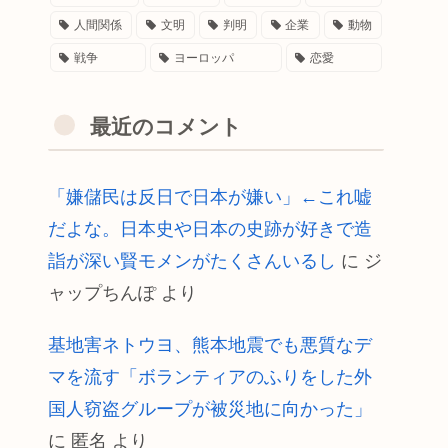
人間関係
文明
判明
企業
動物
戦争
ヨーロッパ
恋愛
最近のコメント
「嫌儲民は反日で日本が嫌い」←これ嘘
だよな。日本史や日本の史跡が好きで造
詣が深い賢モメンがたくさんいるし
に
ジ
ャップちんぽ
より
基地害ネトウヨ、熊本地震でも悪質なデ
マを流す「ボランティアのふりをした外
国人窃盗グループが被災地に向かった」
に
匿名
より