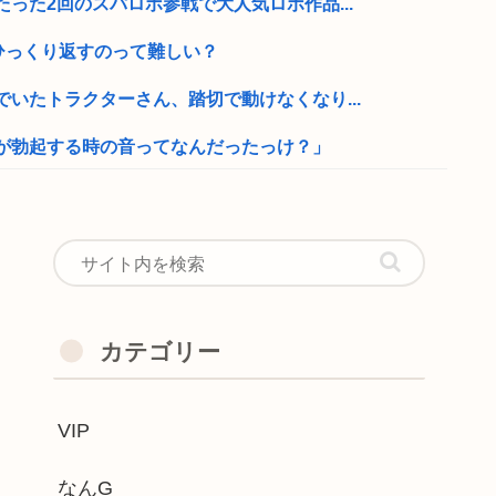
った2回のスパロボ参戦で大人気ロボ作品...
ひっくり返すのって難しい？
いたトラクターさん、踏切で動けなくなり...
が勃起する時の音ってなんだったっけ？」
ってくれる人募集します」→ガチでヤバい...
ン、もう誰も話題にしなくなる
JK、発見される
いに最終バージョンを持って全シナリオ完...
カテゴリー
さん、Xでエチエチ投稿ｗｗｗ
VIP
係をちらり告白 「10代から売れて、...
かわいい
なんG