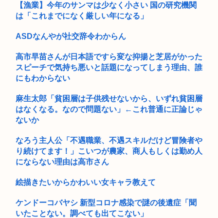
【漁業】今年のサンマは少なく小さい 国の研究機関
は「これまでになく厳しい年になる」
きゃりーぱみゅぱみゅ、本名が「桐子」だと公表
音楽愛好家「クラシック音楽のオーケストラはガラガラなの
ASDなんやが社交辞令わからん
に、ゲーム...
高市早苗さんが日本語ですら変な抑揚と芝居がかった
緊縮財政論者として知られる大物財務官僚、高市早苗の逆鱗に
スピーチで気持ち悪いと話題になってしまう理由、誰
触れ左遷
にもわからない
コーエイテクモ、ライザとおしゃべりできるゲームを発売。ム
麻生太郎「貧困層は子供残せないから、いずれ貧困層
チムチム...
はなくなる。なので問題ない」←これ普通に正論じゃ
最近冷たい空調服ってやつが出てるらしくめっちゃ欲しい
ないか
早稲田大生、複数名がゴールドカードのポイント詐欺で無銭飲
なろう主人公「不遇職業、不遇スキルだけど冒険者や
食
り続けてます！」こいつが農家、商人もしくは勤め人
にならない理由は高市さん
【衝撃】田舎のヤンキー、とんでもない事が判明するwww 田
舎のマ...
絵描きたいからかわいい女キャラ教えて
【赤っ恥】れいわ信者「毎日、渋谷でデモが起きてる」 ネット
ケンドーコバヤシ 新型コロナ感染で謎の後遺症「聞
「参加...
いたことない。調べても出てこない」