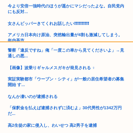
今より安倍一強時代のほうが遥かにマシだったよな。自民党内
にも反対...
女さんビッパーきてくれお話したい❗❗❗❗❗❗❗❗❗❗
アメリカ日本向け原油、突然輸出量が4割も激減してしまう。
年内高市...
警察「違反ですね」俺「一度この車から見てくださいよ」→見
童貞大学生ワイ、バイト先のJDに飲みに誘われる！！！
通しの悪...
熊本大震災震度7 （死者数38人）
【画像】波乗りギャルメスガキが発見される ‍♀
職場のババアが熊本に寄せ書き書こうとか言い出した
実証実験都市「ウーブン・シティ」が一般の居住希望者の募集
開始 す...
少女「強姦されました」→ 大阪地裁「14歳女性がありもしな
い被害...
なんか凄いのが逮捕される
緊縮財政論者として知られる大物財務官僚、高市早苗の逆鱗に
「保釈金を払えば逮捕されずに済むよ」30代男性が1342万円
触れ左遷
だ...
開成→東大法学部トップのエース官僚もサナ(神戸大)には勝て
高2生徒の家に侵入し、わいせつ 高2男子を逮捕
なかっ...