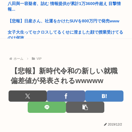
八田與一容疑者、詰む 情報提供が累計1万3600件超え 目撃情
就職氷河期世代が救われる方法
報...
自民党「日本人56す56す56す56す56すコロスコロスコロ
【悲報】日産さん、社運をかけたSUVを800万円で発売www
ス…...
女子大生ってセクロスしてるくせに澄ました顔で授業受けてる
熊本地震避難所で高市早苗の態度が非常に良いと話題
のは何故...
ドイツ人、熱中症で1ヶ月で9600人死亡www
B’z「重いマーシャル運んでた腰の痛みまだ覚えてるの」俺く
ん「マ...
普通の日本人「アレ..?まともな政治議論できんの『自民党』し
ホーム
VIP
かな...
最近の警察って簡単に鉄砲撃つようになってないか？
【悲報】新時代令和の新しい就職
高市早苗「消費税減税の財源は今から考える」
全国の女子高生、お前らに苦言www
偏差値が発表されるwwwww
韓国人「え待って、何で日本の避難所って10年前と同レベルな
女友達とお風呂で勃■起した俺、挿入できずに終わるwww
の(ド...
日本車の原価、たったの30~90万円と判明…
部落民のことお前らの地域ってなんて言ってた？
就活女子大生「マジでどうしよう。手取り20万超えてて営業セ
中国大使館に侵入した自衛官（24）、動機を告白「中国の強硬
コカン...
外交を...
2019/12/2
【画像】前田敦子さん、お乳で男の子をパイズリwww