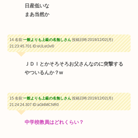
日産低いな
まあ当然か
14 名前:
一般よりも上級の名無しさん
投稿日時:2019/12/02(月)
21:23:45.701
ID:eULetJv/0
ＪＤＩとかそろそろお父さんなのに突撃する
やついるんか？w
15 名前:
一般よりも上級の名無しさん
投稿日時:2019/12/02(月)
21:24:24.307
ID:aGt4MCNR0
中学校教員はどれくらい？