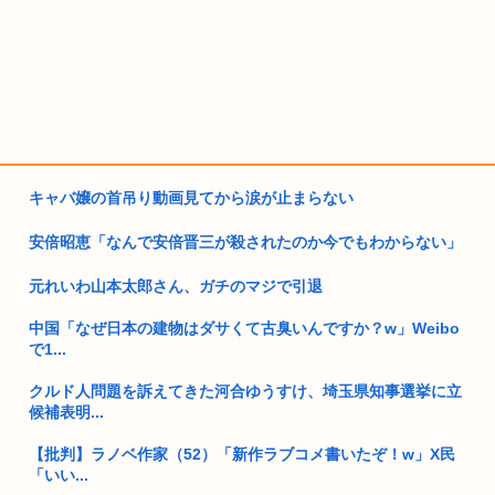
キャバ嬢の首吊り動画見てから涙が止まらない
安倍昭恵「なんで安倍晋三が殺されたのか今でもわからない」
元れいわ山本太郎さん、ガチのマジで引退
中国「なぜ日本の建物はダサくて古臭いんですか？w」Weibo
で1...
クルド人問題を訴えてきた河合ゆうすけ、埼玉県知事選挙に立
候補表明...
【批判】ラノベ作家（52）「新作ラブコメ書いたぞ！w」X民
「いい...