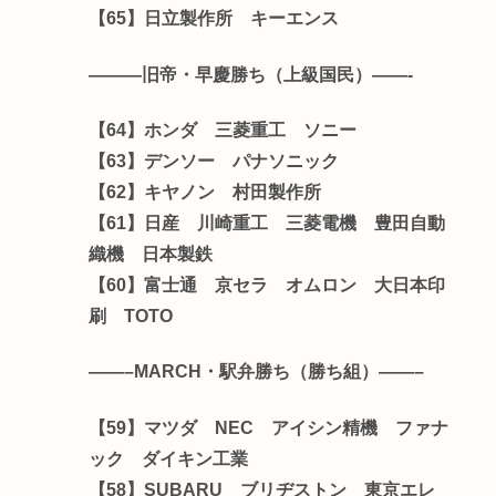
【65】日立製作所 キーエンス
———旧帝・早慶勝ち（上級国民）——-
【64】ホンダ 三菱重工 ソニー
【63】デンソー パナソニック
【62】キヤノン 村田製作所
【61】日産 川崎重工 三菱電機 豊田自動
織機 日本製鉄
【60】富士通 京セラ オムロン 大日本印
刷 TOTO
——–MARCH・駅弁勝ち（勝ち組）——–
【59】マツダ NEC アイシン精機 ファナ
ック ダイキン工業
【58】SUBARU ブリヂストン 東京エレ