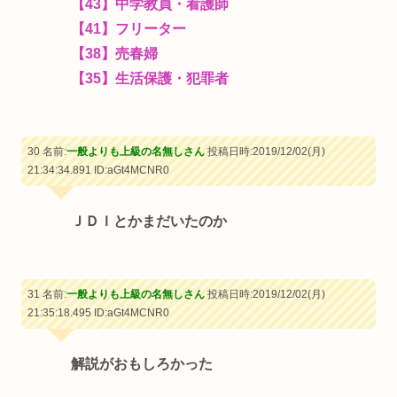
【43】中学教員・看護師
【41】フリーター
【38】売春婦
【35】生活保護・犯罪者
30 名前:
一般よりも上級の名無しさん
投稿日時:2019/12/02(月)
21:34:34.891
ID:aGt4MCNR0
ＪＤＩとかまだいたのか
31 名前:
一般よりも上級の名無しさん
投稿日時:2019/12/02(月)
21:35:18.495
ID:aGt4MCNR0
解説がおもしろかった