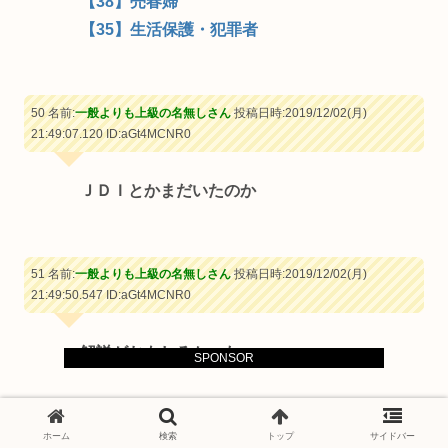
【38】売春婦
【35】生活保護・犯罪者
50 名前:
一般よりも上級の名無しさん
投稿日時:2019/12/02(月)
21:49:07.120
ID:aGt4MCNR0
ＪＤＩとかまだいたのか
51 名前:
一般よりも上級の名無しさん
投稿日時:2019/12/02(月)
21:49:50.547
ID:aGt4MCNR0
解説がおもしろかった
SPONSOR
52 名前:
一般よりも上級の名無しさん
投稿日時:2019/12/02(月)
ホーム
検索
トップ
サイドバー