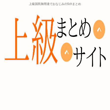
上級国民御用達でおなじみの5chまとめ