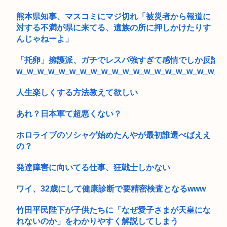
熊本県知事、マスコミにマジ切れ「被災者から報道に
対する不満が県に来てる、遺族の所に押しかけたりす
んじゃねーよ」
「托卵」擁護派、ガチでレスバ強すぎて感情でしか反論で
w_w_w_w_w_w_w_w_w_w_w_w_w_w_w_w_w_w_w_w
人生楽しくする方法教えて欲しい
あれ？日本軍て超悪くない？
ホロライブのソシャゲ始めたんやが最初誰選べばええ
の？
発達障害に向いてる仕事、狂戦士しかない
ワイ、32歳にして健康診断で要精密検査となるwww
竹田平民陛下が子供たちに「なぜ愛子さまが天皇にな
れないのか」をわかりやすく解説してしまう