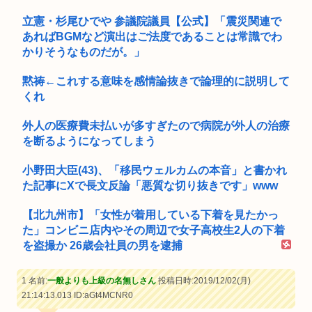
立憲・杉尾ひでや 参議院議員【公式】「震災関連で
あればBGMなど演出はご法度であることは常識でわ
かりそうなものだが。」
黙祷←これする意味を感情論抜きで論理的に説明して
くれ
外人の医療費未払いが多すぎたので病院が外人の治療
を断るようになってしまう
小野田大臣(43)、「移民ウェルカムの本音」と書かれ
た記事にXで長文反論「悪質な切り抜きです」www
【北九州市】「女性が着用している下着を見たかっ
た」コンビニ店内やその周辺で女子高校生2人の下着
を盗撮か 26歳会社員の男を逮捕
1 名前:
一般よりも上級の名無しさん
投稿日時:2019/12/02(月)
21:14:13.013
ID:aGt4MCNR0