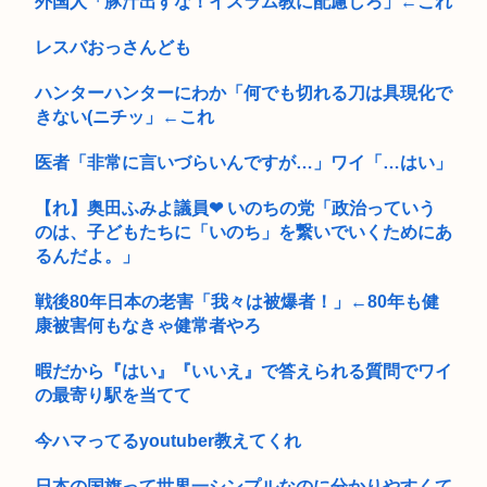
外国人「豚汁出すな！イスラム教に配慮しろ」←これ
レスバおっさんども
ハンターハンターにわか「何でも切れる刀は具現化で
きない(ニチッ」←これ
医者「非常に言いづらいんですが…」ワイ「…はい」
【れ】奥田ふみよ議員❤‍ いのちの党「政治っていう
のは、子どもたちに「いのち」を繋いでいくためにあ
るんだよ。」
戦後80年日本の老害「我々は被爆者！」←80年も健
康被害何もなきゃ健常者やろ
暇だから『はい』『いいえ』で答えられる質問でワイ
の最寄り駅を当てて
今ハマってるyoutuber教えてくれ
日本の国旗って世界一シンプルなのに分かりやすくて