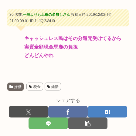
30 名前:
一般よりも上級の名無しさん
投稿日時:2019/12/02(月)
21:00:09.01
ID:1+JQfSWH0
キャッシュレス民はその分還元受けてるから
実質全額現金馬鹿の負担
どんどんやれ
嫌儲
税金
経済
シェアする