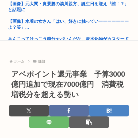
【画像】元大関・貴景勝の湊川親方、誕生日を迎え『誰！？』
と話題に
【画像】ナイフを持った無敵の弱者男性、成敗される
【画像】水着の女さん「はい、好きに触っていーーーーーーー
高市首相、出張マッサージへ
よ？笑」...
【熊本地震】厚労省「被災者に10万円貸し付けます」
あんこってけっこう糖分ヤバいんだな。炭水化物がカスタード
七越の1...
お前らって何主義？
ネコは他の動物とちがって「タダ飯」を好む
【画像】小池百合子×高市早苗
ホーム
嫌儲
【文春】サッカー日本代表の守田英正さん、佐野海舟の代表復
アベポイント還元事業 予算3000
ワイ風俗とか行ったことないんやけどさ??
帰につい...
億円追加で現在7000億円 消費税
【動画】女さん「男と話してる時、おぱーい見てるのすぐわか
MARCHって高学歴なの？
る」
増税分を超える勢い
【デラウェア】若者2人を誘惑してレ●プしたダンス教室の女先
【天皇】すまん、小林よりしのりを支持するわ
生逮捕
【高市】ゴラム(56歳)、女子中学生をナイフで脅し性的暴行
【悲報】「果糖」が「がん転移」を促すと判明
「性...
男の趣味Tier表、ヤバすぎる