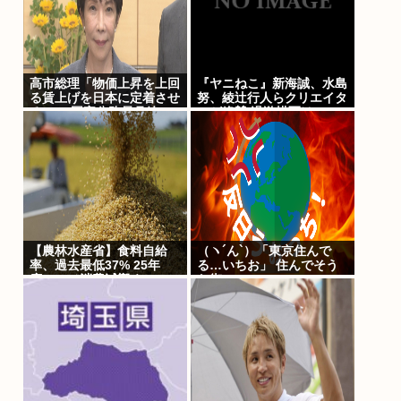
高市総理「物価上昇を上回
『ヤニねこ』新海誠、水島
る賃上げを日本に定着させ
努、綾辻行人らクリエイタ
る」 →国家公務員月給
ーが絶賛 過激描写はBPO
3.51%増へ 人事院の勧告
でも議論に
を受け
【農林水産省】食料自給
（ヽ´ん`）「東京住んで
率、過去最低37% 25年
る…いちお」 住んでそう
度、コメ消費減響く
な街