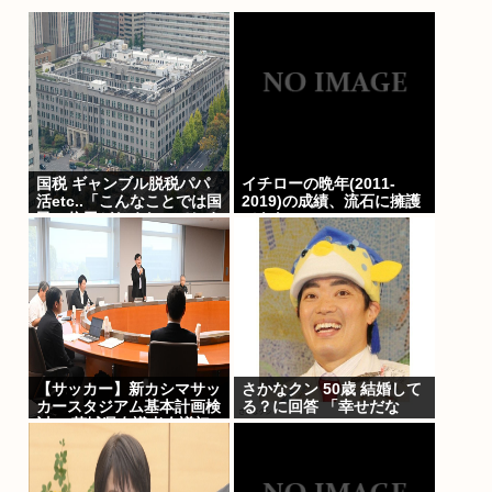
国税 ギャンブル脱税パパ
イチローの晩年(2011-
活etc..「こんなことでは国
2019)の成績、流石に擁護
民の信用がなくなってしま
できないwww
う」
【サッカー】新カシマサッ
さかなクン 50歳 結婚して
カースタジアム基本計画検
る？に回答 「幸せだな
討へ 茨城県有識者会議初
～」
会合 公設民営で整備方針