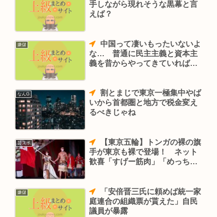
手しながら現れそうな黒幕と言
えば？
中国って凄いもったいないよ
嫌儲
な… 普通に民主主義と資本主
義を昔からやってきていればと
っくにアメリカを超えられたは
ずなのに
割とまじで東京一極集中やば
なんG
いから首都圏と地方で税金変え
るべきじゃね
【東京五輪】トンガの裸の旗
芸スポ
手が東京も裸で登場！ ネット
歓喜「すげー筋肉」「めっちゃ
テカテカ」
「安倍晋三氏に頼めば統一家
嫌儲
庭連合の組織票が貰えた」自民
議員が暴露