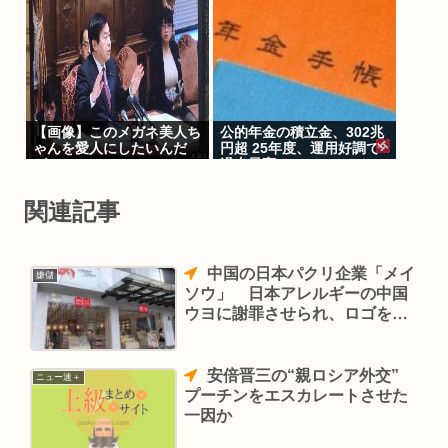
【画像】このメガネ美人ち
公的年金の積立金、302兆
ゃんを愛人にしたいんだ
円超 25年度、運用好調で
が…
過去最高
関連記事
中国の日本パクリ企業「メイ
嫌儲
ソウ」 日本アレルギーの中国
ウヨに謝罪させられ、ロゴを変
更
安倍晋三の“親ロシア外交”
ニュー速＋
プーチンをエスカレートさせた
一因か