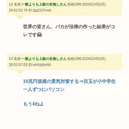
12 名前:
一般よりも上級の名無しさん
投稿日時:2019/12/02(月)
20:52:52.76
ID:QqZSJYsv0
世界の皆さん、バカが法律の作った結果がコ
レです🤗
13 名前:
一般よりも上級の名無しさん
投稿日時:2019/12/02(月)
20:52:57.05
ID:emVjqhzA0
10兆円規模の景気対策する⇒目玉が小中学生
一人ずつにパソコン
もう4ねよ