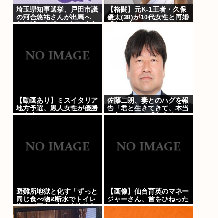
埼玉県知事選挙、戸田市議
【格闘】元K-1王者・久保
の河合悠祐さんが出馬へ
優太(38)が10代女性と再婚
立候補の表明は1人目:東京
「色々言われそうです
新聞
が…」
【動画あり】ミスイタリア
佐藤二朗、妻とのハグを報
地方予選、黒人女性が優勝
告「君と生きてきて、本当
し炎上
に良かった」「文〇砲より
遥かに威力は弱いが、僕の
ノロケ砲をお見舞いする」
避難所地獄と化す「ずっと
【画像】仙台育英のマネー
同じ食べ物&断水でトイレ
ジャーさん、首をひねった
流せず悪臭&床に直接就寝
だけでなぜかウインクした
&コロナ感染」
ことにされてしまうwww