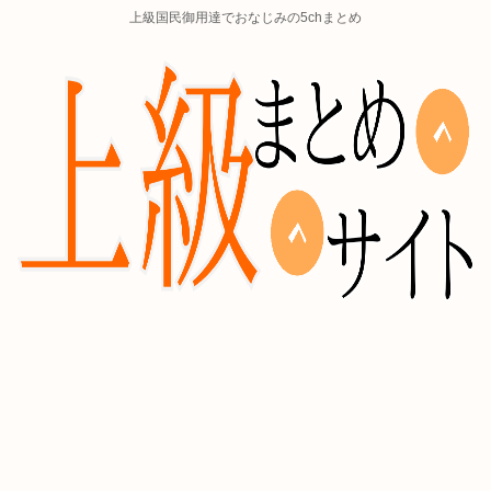
上級国民御用達でおなじみの5chまとめ