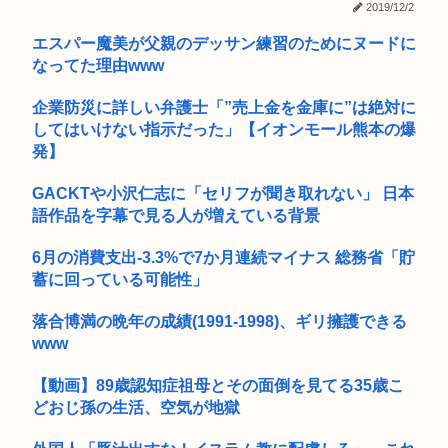
2019/12/2
【画像】小倉ゆうかさん、グラビア電撃復帰で水着撮影www
エスパー魔美が父親のデッサン練習のためにヌードに
X「B’z、ミスチル、サザン、ドリカム、スピッツがまだ現役な
なってた理由www
の凄...
障害年金受給大学生ワイ、就活や院試に必死な同期を高みの見
企業防災に詳しい弁護士「”売上金を金庫に”は絶対に
物www
してはいけない指示だった」【イオンモール熊本の爆
発】
ひろゆき氏の妻・西村ゆか氏、新党結成巡る”ブチギレ”投稿を
謝罪「...
GACKTや小沢仁志に「セリフが聞き取れない」 日本
語作品を字幕で見る人が増えている背景
Every Little Thingがデビュー30周年で楽曲人気...
6月の消費支出-3.3%で7か月連続マイナス 総務省「貯
【高校野球】甲子園 青森山田のユニフォームが話題沸騰！
蓄に回っている可能性」
称賛続々...
【画像】具志堅用高「本気で俺を殴ってみろ！」井上尚弥「マ
落合博満の晩年の成績(1991-1998)、ギリ擁護できる
ジっすか...
www
外環道と圏央道 事故でおわる 高市
【動画】89歳認知症祖母とその面倒を見てる35歳こ
どおじ孫の生活、空気が地獄
脱衣麻雀でしか得られないときめきってあるよな