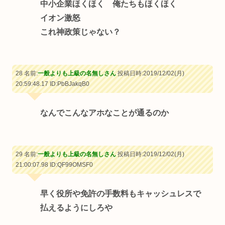
中小企業ほくほく 俺たちもほくほく
イオン激怒
これ神政策じゃない？
28 名前:
一般よりも上級の名無しさん
投稿日時:2019/12/02(月)
20:59:48.17
ID:PbBJakqB0
なんでこんなアホなことが通るのか
29 名前:
一般よりも上級の名無しさん
投稿日時:2019/12/02(月)
21:00:07.98
ID:QF99OMSF0
早く役所や免許の手数料もキャッシュレスで
払えるようにしろや