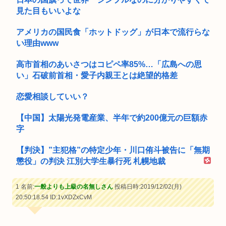
見た目もいいよな
アメリカの国民食「ホットドッグ」が日本で流行らな
い理由www
高市首相のあいさつはコピペ率85%…「広島への思
い」石破前首相・愛子内親王とは絶望的格差
恋愛相談していい？
【中国】太陽光発電産業、半年で約200億元の巨額赤
字
【判決】”主犯格”の特定少年・川口侑斗被告に「無期
懲役」の判決 江別大学生暴行死 札幌地裁
1 名前:
一般よりも上級の名無しさん
投稿日時:2019/12/02(月)
20:50:18.54
ID:1vXDZxCvM