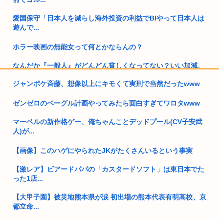
愛国保守「日本人を減らし海外投資の利益でBIやって日本人は
遊んで...
ホラー映画の無能女って何とかならんの？
なんだか『一般人』がどんどん貧しくなってない？いい加減、
僕みたい...
ジャンポケ斉藤、想像以上にキモくて実刑で当然だったwww
高市早苗の消費税減税、93%が「賛成」www
ゼンゼロのベーグル計画やってみたら面白すぎてワロタwww
ロシア軍、キエフ州にある物流倉庫総面積の50%以上を破壊し
マーベルの新作格ゲー、俺ちゃんことデッドプール(CV子安武
てしま...
人)が...
向かいのアパートの部屋の男が窓を開けて繰り返しオ●ニー 40
代女...
【画像】このハゲにやられたJKがたくさんいるという事実
国家情報局のスパイ通報フォーム、マイクロソフト365だった
【激レア】ビアードパパの「カスタードソフト」は東日本でた
www
った1店...
【大甲子園】被災地熊本県が涙 初出場の熊本代表有明高校、京
【人類滅亡】テスト中のAIの脱走が相次ぐ。今度は中国AI
都立命...
35歳私、>>5で処女捧げます