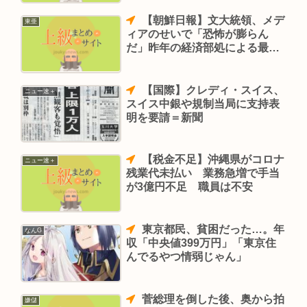
【朝鮮日報】文大統領、メデ
東亜
ィアのせいで「恐怖が膨らん
だ」昨年の経済部処による最も
意義深い成果としては「日本輸
出規制対応」
【国際】クレディ・スイス、
ニュー速＋
スイス中銀や規制当局に支持表
明を要請＝新聞
【税金不足】沖縄県がコロナ
ニュー速＋
残業代未払い 業務急増で手当
が3億円不足 職員は不安
東京都民、貧困だった…。年
なんG
収「中央値399万円」「東京住
んでるやつ情弱じゃん」
菅総理を倒した後、奥から拍
嫌儲