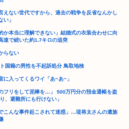
言えない世代ですから、過去の戦争を反省なんかし
ない」
的か本当に理解できない」結婚式の衣装合わせに向
速で続いた約1.7キロの追突
からない
ト国籍の男性を不起訴処分 鳥取地検
室に入ってくるワイ「あ~あ~」
フリをして泥棒を…」 500万円分の預金通帳を盗
なり、避難所にも行けない」
でこんな事件起こされて迷惑」…堤将太さんの遺族
傷