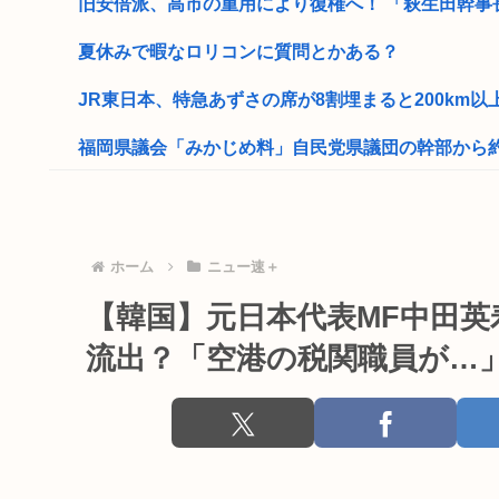
旧安倍派、高市の重用により復権へ！ 「萩生田幹事
夏休みで暇なロリコンに質問とかある？
JR東日本、特急あずさの席が8割埋まると200km以上
福岡県議会「みかじめ料」自民党県議団の幹部から約20
好きでもない女性と付き合ってしまった…
【画像】とんでもない髪型のロリコン発見されるww
ホーム
ニュー速＋
米連邦高裁、ホワイトハウス宴会場建設を差し止め ト
【韓国】元日本代表MF中田
15歳少女に性的暴行した54歳、明らかにケンモメン
流出？「空港の税関職員が…
30代独身男性のお盆休みwww
今だからこそスト2くらいシンプルな格ゲーを作って格
ジャンポケ斉藤の弁護士「ロケバスには運転手いた。常