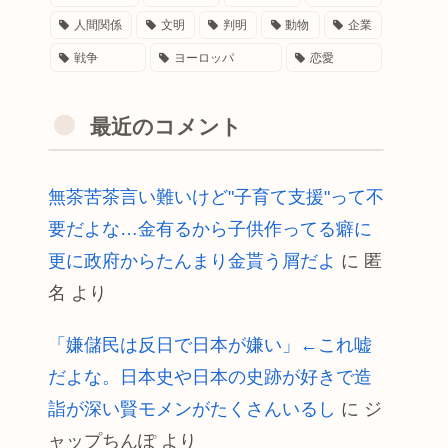
人間関係
文明
判明
動物
企業
戦争
ヨーロッパ
恋愛
最近のコメント
無茶苦茶言い難いけど"子育て支援"って不
要だよな…金有るから子供作ってる癖に
更に政府からたんまり金貰う屑だよ
に
匿
名
より
「嫌儲民は反日で日本が嫌い」←これ嘘
だよな。日本史や日本の史跡が好きで造
詣が深い賢モメンがたくさんいるし
に
ジ
ャップちんぽ
より