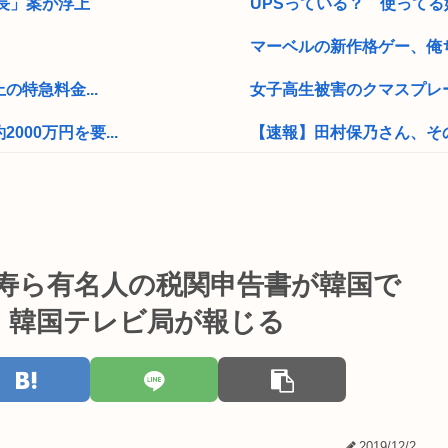
長」案が浮上
UPSっている？ 使ってる
マーベルの新作格ゲー、俺ちゃ
の特急料金...
女子高生被害のクマスプレー
00万円を要...
【速報】田村保乃さん、そ
自身のパソコンの中に宮沢り
w
元EXILE・黒木啓司、妻・
ランプ氏は上訴...
【画像】大物YouTuber
英寿ら有名人の税関申告書が韓国で
39歳手取り21万ってヤバ
」韓国テレビ局が報じる
【画像】日本のセクシー過ぎ
ゲー人口を増や...
かつや「感謝祭」で超特大セ
識的に考えてフ...
【画像】このハゲにやられ
2019/12/2