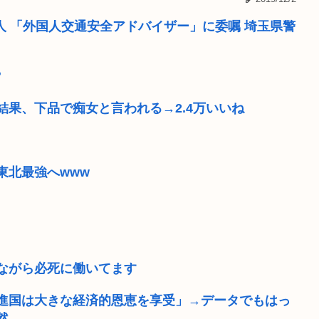
った…むしろ飯...
「隣に早く家建てろ」とうる
人 「外国人交通安全アドバイザー」に委嘱 埼玉県警
苗が口開け...
熊本県知事「ボランティア受
？
を操作され...
ポルノ動画でシコってる若者
果、下品で痴女と言われる→2.4万いいね
男の趣味Tier表、ヤバすぎ
党はもっとひど...
ケツで売れててプロゲーマー
東北最強へwww
な国はただ滅び...
イナゴライダーとかいう今の3
を記録する
【疑問】ウォーキングの方
ながら必死に働いてます
進国は大きな経済的恩恵を享受」→データでもはっ
然