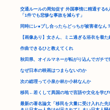
「飯塚幸三は上級国民だから逮捕されない」は間違いだ
交通ルールの周知促す 外国事情に精通する6
「1件でも悲惨な事故を減らす」
高市早苗が全裸でガニ股オ●ニーしてる動画 or 高市早
同時にレ●プし合ったらどっちが被害者なん
(ヽ゜ん゜)「AIはアメリカに都合のいいように出力結果
【画像あり】女さん、ミニ過ぎる浴衣を着た結
4時だから窓から4回安倍晋三連呼した
作曲できるひと教えてくれ
トランプの支持率低迷中の共和党、中間選挙では「民主
秋田県、オイルマネーが転がり込んでガチで
でも移民を積極的に入れなきゃ日本という何もない小さ
なぜ日本の映画はつまらないのか
【悲報動画】Claude、Z世代使用率ゼロパーセント
次の総理って小泉か林か小林なんか
移民←若くして異国の地で言語や文化を学び
最新の著名論文「移民を大量に受け入れた先
きり日本一人負けが示されてしまい日本人騒