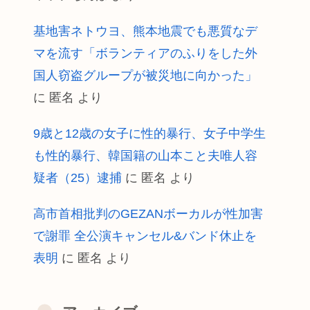
基地害ネトウヨ、熊本地震でも悪質なデ
マを流す「ボランティアのふりをした外
国人窃盗グループが被災地に向かった」
に
匿名
より
9歳と12歳の女子に性的暴行、女子中学生
も性的暴行、韓国籍の山本こと夫唯人容
疑者（25）逮捕
に
匿名
より
高市首相批判のGEZANボーカルが性加害
で謝罪 全公演キャンセル&バンド休止を
表明
に
匿名
より