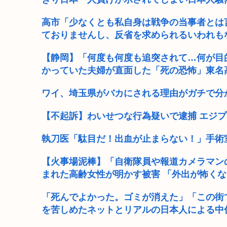
高市「少なくとも私自身は戦争の当事者とは
ておりませんし、反省を求められるいわれも
【静岡】「何度も何度も追突されて…何が目
かっていた夫婦が直面した「死の恐怖」東名高
ワイ、埼玉県がバカにされる理由がガチで分
【不起訴】わいせつな行為疑いで逮捕 エジプ
執刀医「駄目だ！出血が止まらない！」手術
【火事場泥棒】「自衛隊員や報道カメラマンの
まれた高齢女性が明かす被害 「外出が怖く
「死んでよかった。ゴミが消えた」「この街
を苦しめたネットとリアルの日本人による中