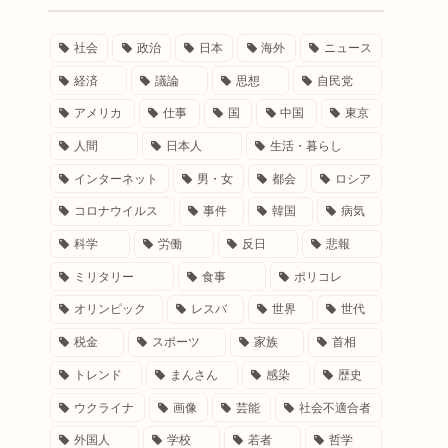
社会
政治
日本
海外
ニュース
経済
議論
思想
自民党
アメリカ
仕事
国
中国
東京
人間
日本人
生活・暮らし
インターネット
男・女
都会
ロシア
コロナウイルス
事件
韓国
病気
科学
労働
反日
悲報
ミリタリー
食事
ポリコレ
オリンピック
レスバ
世界
世代
税金
スポーツ
家族
首相
トレンド
まんさん
感染
歴史
ウクライナ
画像
芸能
社会不適合者
外国人
学校
若者
哲学