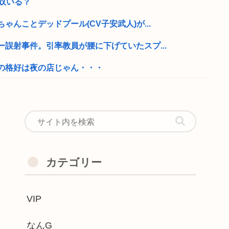
奴いる？
んことデッドプール(CV子安武人)が...
誤射事件。引率教員が腰に下げていたスプ...
の格好は夜の店じゃん・・・
えや栗山千明やシャルロット・ゲンズブー...
宮崎麗果被告へのDV事案で逮捕されて...
、AVと間違われて海外でバズるwww
いのか？
カテゴリー
る女性犯罪者一覧が冗談抜きにレベル高過...
VIP
ール！！人気メニューが税抜150円引き...
たJKがたくさんいるという事実
なんG