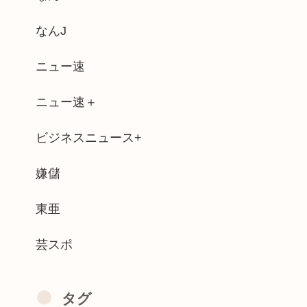
さい義母。モデルハウス巡りを報告したら...
なんJ
け入れ態勢整いました！週末は万全な準備...
ニュー速
の23%が俺は人生の敗者だと思ってるこ...
ニュー速＋
る
ビジネスニュース+
と結婚したグラドル、息子の「自閉スペク...
5歳~40歳くらいの男しか知らないバ...
嫌儲
がランニングより痩せるって本当？
東亜
芸スポ
タグ