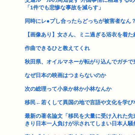
交通ルールの周知促す 外国事情に精通する6
「1件でも悲惨な事故を減らす」
「飯塚幸三は上級国民だから逮捕されない」は間違いだ
同時にレ●プし合ったらどっちが被害者なん
高市早苗が全裸でガニ股オ●ニーしてる動画 or 高市早
【画像あり】女さん、ミニ過ぎる浴衣を着た結
(ヽ゜ん゜)「AIはアメリカに都合のいいように出力結果
4時だから窓から4回安倍晋三連呼した
作曲できるひと教えてくれ
トランプの支持率低迷中の共和党、中間選挙では「民主
秋田県、オイルマネーが転がり込んでガチで
でも移民を積極的に入れなきゃ日本という何もない小さ
なぜ日本の映画はつまらないのか
【悲報動画】Claude、Z世代使用率ゼロパーセント
次の総理って小泉か林か小林なんか
移民←若くして異国の地で言語や文化を学び
最新の著名論文「移民を大量に受け入れた先
きり日本一人負けが示されてしまい日本人騒