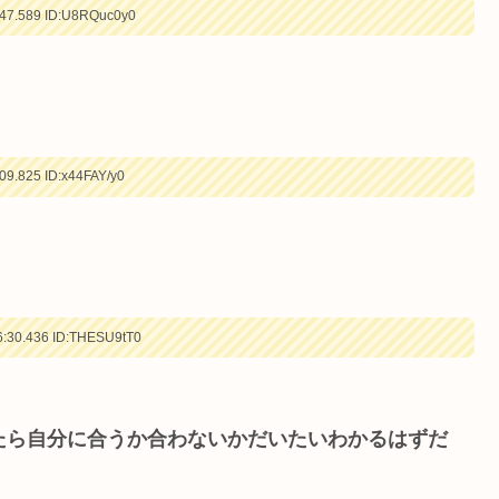
47.589
ID:U8RQuc0y0
09.825
ID:x44FAY/y0
:30.436
ID:THESU9tT0
たら自分に合うか合わないかだいたいわかるはずだ