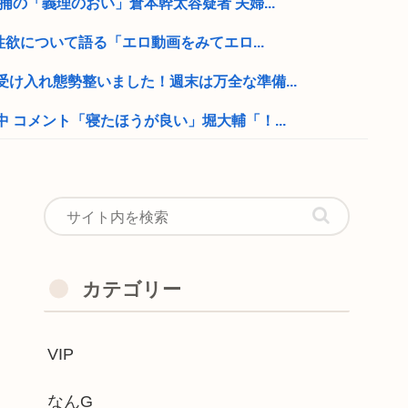
捕の「義理のおい」倉本幹太容疑者 夫婦...
性欲について語る「エロ動画をみてエロ...
け入れ態勢整いました！週末は万全な準備...
 コメント「寝たほうが良い」堀大輔「！...
デビュー30周年で楽曲人気...
るべき理由が詰まった画像がこちら
ップキックのスロットを打ってる奴がヤバ...
カテゴリー
次郎とクリリンが戦ったら勝負にならない...
VIP
ん」が16人いることが判明
自慢しなくなったよな？
なんG