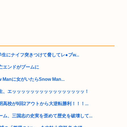
学生にナイフ突きつけて脅してレ●プw...
亡エンドがブームに
anに女がいたらSnow Man...
生、エッッッッッッッッッッッッッッッッ！
高校が9回2アウトから大逆転勝利！！！...
ム、三国志の史実を歪めて歴史を破壊して...