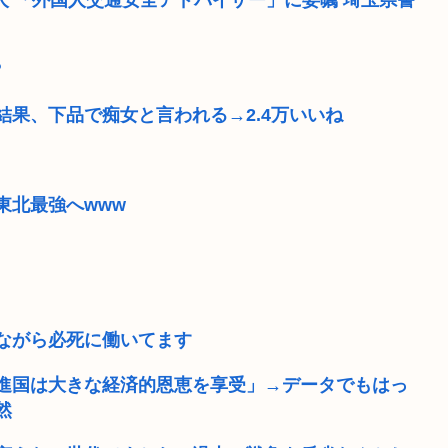
人 「外国人交通安全アドバイザー」に委嘱 埼玉県警
った…むしろ飯...
大学教授「勉強もスポーツも
？
苗が口開け...
【画像】ワンピース麦わら海
果、下品で痴女と言われる→2.4万いいね
を操作され...
京大付属医の医療ミスこわ
【画像】元大関・貴景勝の
党はもっとひど...
【脱衣麻雀】『スーパーリアル麻雀
東北最強へwww
な国はただ滅び...
公務員の給与爆裂上げ 大卒総合
を記録する
ガキ「これインターネット老
ながら必死に働いてます
進国は大きな経済的恩恵を享受」→データでもはっ
然