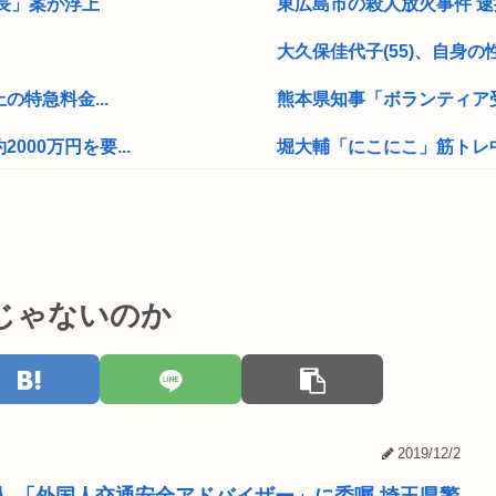
長」案が浮上
東広島市の殺人放火事件 逮
大久保佳代子(55)、自身の
の特急料金...
熊本県知事「ボランティア受
00万円を要...
堀大輔「にこにこ」筋トレ中
Every Little Thingが
w
坊さんを今すぐ皆殺しにす
ランプ氏は上訴...
車中泊できる軽のオススメ
じゃないのか
【パチ●コ】邪神ちゃんドロ
【衝撃】有識者さん「範馬勇
ゲー人口を増や...
インドネシアに「ドラえも
2019/12/2
識的に考えてフ...
そういや最近お前ら自虐風