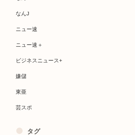
親の収入で決まる。環境がないと出来るわ...
なんJ
賊団のウソップさん、匂わせから12年越...
ニュー速
すぎるな
ニュー速＋
湊川親方、誕生日を迎え『誰！？』と話題に
ビジネスニュース+
 Venus Returns』8...
職の初任給31万6000円 ww...
嫌儲
人会じゃんwww」ぼく「どれどれ…」ガ...
東亜
芸スポ
タグ