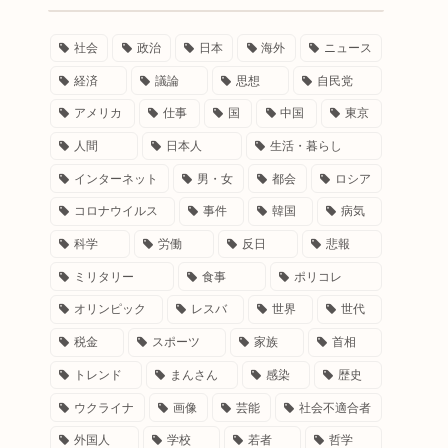
社会
政治
日本
海外
ニュース
経済
議論
思想
自民党
アメリカ
仕事
国
中国
東京
人間
日本人
生活・暮らし
インターネット
男・女
都会
ロシア
コロナウイルス
事件
韓国
病気
科学
労働
反日
悲報
ミリタリー
食事
ポリコレ
オリンピック
レスバ
世界
世代
税金
スポーツ
家族
首相
トレンド
まんさん
感染
歴史
ウクライナ
画像
芸能
社会不適合者
外国人
学校
若者
哲学