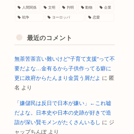
人間関係
文明
判明
動物
企業
戦争
ヨーロッパ
恋愛
最近のコメント
無茶苦茶言い難いけど"子育て支援"って不
要だよな…金有るから子供作ってる癖に
更に政府からたんまり金貰う屑だよ
に
匿
名
より
「嫌儲民は反日で日本が嫌い」←これ嘘
だよな。日本史や日本の史跡が好きで造
詣が深い賢モメンがたくさんいるし
に
ジ
ャップちんぽ
より