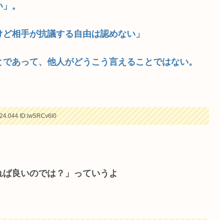
い」。
けど相手が抗議する自由は認めない」
とであって、他人がどうこう言えることではない。
24.044
ID:iw5RCv6l0
れば良いのでは？」っていうよ