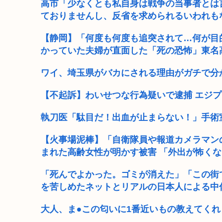
高市「少なくとも私自身は戦争の当事者とは
ておりませんし、反省を求められるいわれも
【静岡】「何度も何度も追突されて…何が目
かっていた夫婦が直面した「死の恐怖」東名高
ワイ、埼玉県がバカにされる理由がガチで分
【不起訴】わいせつな行為疑いで逮捕 エジプ
執刀医「駄目だ！出血が止まらない！」手術
【火事場泥棒】「自衛隊員や報道カメラマンの
まれた高齢女性が明かす被害 「外出が怖く
「死んでよかった。ゴミが消えた」「この街
を苦しめたネットとリアルの日本人による中
大人、ま●この匂いに1番近いもの教えてくれ