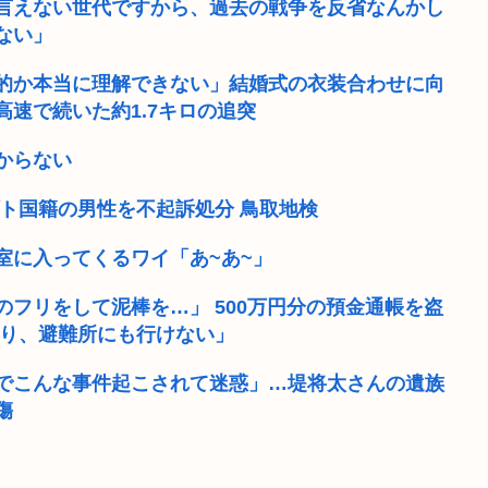
言えない世代ですから、過去の戦争を反省なんかし
ない」
的か本当に理解できない」結婚式の衣装合わせに向
速で続いた約1.7キロの追突
からない
ト国籍の男性を不起訴処分 鳥取地検
室に入ってくるワイ「あ~あ~」
フリをして泥棒を…」 500万円分の預金通帳を盗
なり、避難所にも行けない」
でこんな事件起こされて迷惑」…堤将太さんの遺族
傷