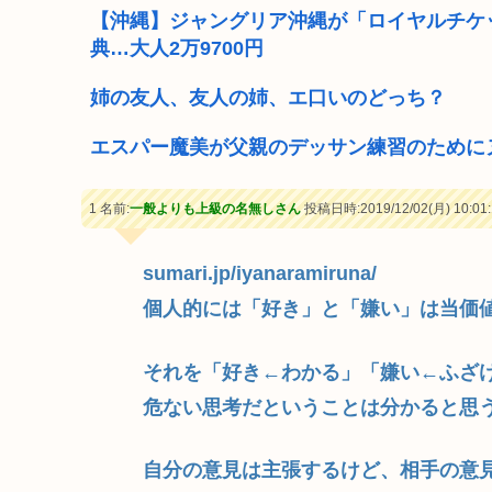
【沖縄】ジャングリア沖縄が「ロイヤルチケ
典…大人2万9700円
姉の友人、友人の姉、エ口いのどっち？
エスパー魔美が父親のデッサン練習のために
1 名前:
一般よりも上級の名無しさん
投稿日時:2019/12/02(月) 10:01:
sumari.jp/iyanaramiruna/
個人的には「好き」と「嫌い」は当価
それを「好き←わかる」「嫌い←ふざ
危ない思考だということは分かると思
自分の意見は主張するけど、相手の意