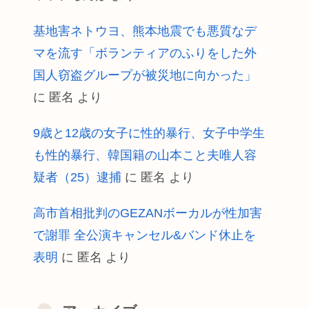
基地害ネトウヨ、熊本地震でも悪質なデ
マを流す「ボランティアのふりをした外
国人窃盗グループが被災地に向かった」
に
匿名
より
9歳と12歳の女子に性的暴行、女子中学生
も性的暴行、韓国籍の山本こと夫唯人容
疑者（25）逮捕
に
匿名
より
高市首相批判のGEZANボーカルが性加害
で謝罪 全公演キャンセル&バンド休止を
表明
に
匿名
より