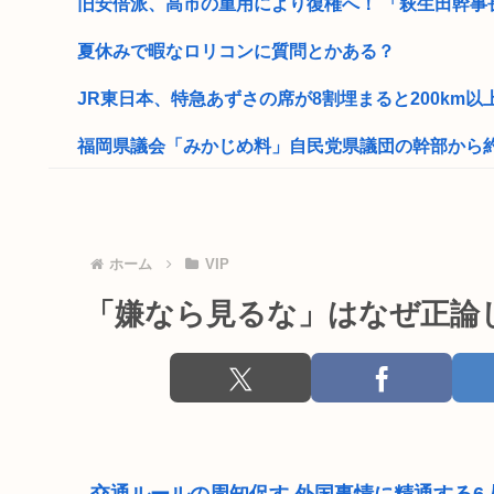
旧安倍派、高市の重用により復権へ！ 「萩生田幹事
夏休みで暇なロリコンに質問とかある？
JR東日本、特急あずさの席が8割埋まると200km以上
福岡県議会「みかじめ料」自民党県議団の幹部から約20
好きでもない女性と付き合ってしまった…
【画像】とんでもない髪型のロリコン発見されるww
ホーム
VIP
米連邦高裁、ホワイトハウス宴会場建設を差し止め ト
「嫌なら見るな」はなぜ正論
15歳少女に性的暴行した54歳、明らかにケンモメン
30代独身男性のお盆休みwww
今だからこそスト2くらいシンプルな格ゲーを作って格
ジャンポケ斉藤の弁護士「ロケバスには運転手いた。常