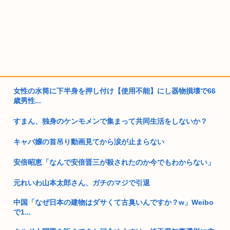
女性の水筒に下半身を押し付け【使用不能】にし器物損壊で66
歳男性...
すまん、独身のケンモメンで集まって共同生活をしないか？
キャバ嬢の首吊り動画見てから涙が止まらない
安倍昭恵「なんで安倍晋三が殺されたのか今でもわからない」
元れいわ山本太郎さん、ガチのマジで引退
中国「なぜ日本の建物はダサくて古臭いんですか？w」Weibo
で1...