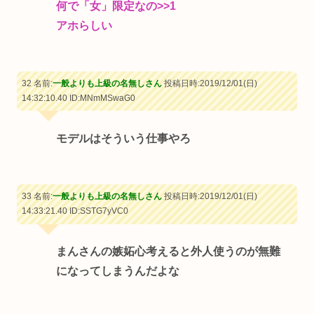
何で「女」限定なの
>>1
アホらしい
32 名前:
一般よりも上級の名無しさん
投稿日時:2019/12/01(日)
14:32:10.40
ID:MNmMSwaG0
モデルはそういう仕事やろ
33 名前:
一般よりも上級の名無しさん
投稿日時:2019/12/01(日)
14:33:21.40
ID:SSTG7yVC0
まんさんの嫉妬心考えると外人使うのが無難
になってしまうんだよな