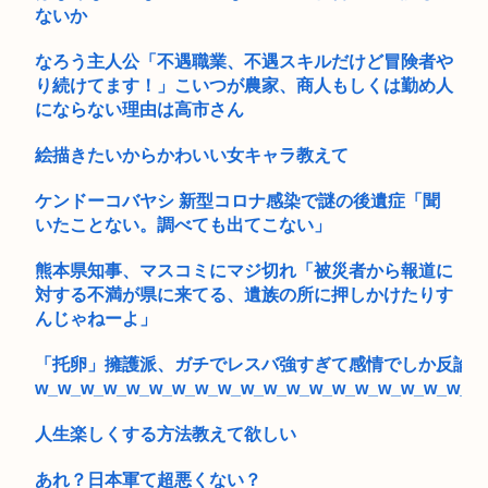
ないか
なろう主人公「不遇職業、不遇スキルだけど冒険者や
り続けてます！」こいつが農家、商人もしくは勤め人
にならない理由は高市さん
絵描きたいからかわいい女キャラ教えて
ケンドーコバヤシ 新型コロナ感染で謎の後遺症「聞
いたことない。調べても出てこない」
熊本県知事、マスコミにマジ切れ「被災者から報道に
対する不満が県に来てる、遺族の所に押しかけたりす
んじゃねーよ」
「托卵」擁護派、ガチでレスバ強すぎて感情でしか反論で
w_w_w_w_w_w_w_w_w_w_w_w_w_w_w_w_w_w_w_w
人生楽しくする方法教えて欲しい
あれ？日本軍て超悪くない？