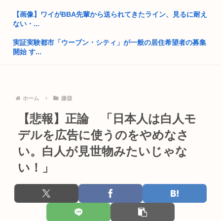
開成→東大法学部トップのエース官僚もサナ(神戸大)には勝て
なかっ...
【画像】ワイがBBA先輩から送られてきたライン、見るに耐え
ない・...
就職氷河期世代が救われる方法
実証実験都市「ウーブン・シティ」が一般の居住希望者の募集
自民党「日本人56す56す56す56す56すコロスコロスコロ
開始 す...
ス…...
【プロレス】天龍源一郎「かけがえのない師匠」ドリー・ファ
熊本地震避難所で高市早苗の態度が非常に良いと話題
ンク・ジ...
ドイツ人、熱中症で1ヶ月で9600人死亡www
ホーム
嫌儲
まんさん被災地に手作りおにぎりを出荷www
普通の日本人「アレ..?まともな政治議論できんの『自民党』し
【悲報】正論 「日本人は白人モ
『ライザのアトリエ3』ウェディングドレス姿のライザがフィ
かな...
ギュア化...
デルを広告に使うのをやめなさ
高市早苗「消費税減税の財源は今から考える」
コーエイテクモ、ライザとおしゃべりできるゲームを発売。ム
い。白人が見世物みたいじゃな
チムチム...
部落民のことお前らの地域ってなんて言ってた？
い！」
【悲報】ポケポケ、1年で1600万人が引退・・・
中国大使館に侵入した自衛官（24）、動機を告白「中国の強硬
外交を...
高市早苗の熊本襲来時、被災者の声遮られていた！
きゃりーぱみゅぱみゅ、本名が「桐子」だと公表