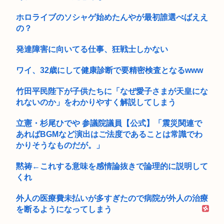
ホロライブのソシャゲ始めたんやが最初誰選べばええ
の？
発達障害に向いてる仕事、狂戦士しかない
ワイ、32歳にして健康診断で要精密検査となるwww
竹田平民陛下が子供たちに「なぜ愛子さまが天皇にな
れないのか」をわかりやすく解説してしまう
立憲・杉尾ひでや 参議院議員【公式】「震災関連で
あればBGMなど演出はご法度であることは常識でわ
かりそうなものだが。」
黙祷←これする意味を感情論抜きで論理的に説明して
くれ
外人の医療費未払いが多すぎたので病院が外人の治療
を断るようになってしまう