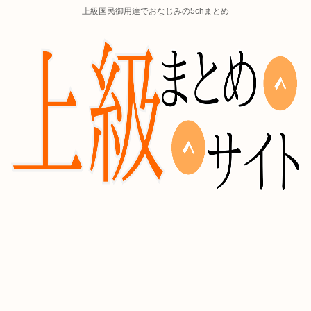
上級国民御用達でおなじみの5chまとめ