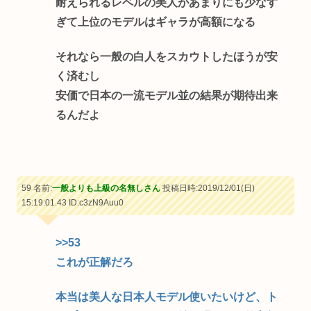
耐えられるレベルの美人があまりにも少なす
ぎて上位のモデルはギャラが高額になる
それなら一般の白人をスカウトしたほうが安
く済むし
安価で日本の一流モデル並の結果が期待出来
るんだよ
59 名前:
一般よりも上級の名無しさん
投稿日時:2019/12/01(日)
15:19:01.43
ID:c3zN9Auu0
>>53
これが正解だろ
本当は美人な日本人モデル使いたいけど、ト