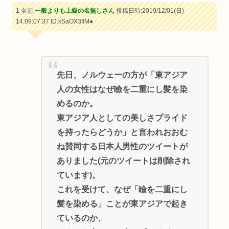
1 名前:
一般よりも上級の名無しさん
投稿日時:2019/12/01(日)
14:09:07.37
ID:kSaOX3fIM●
先日、ノルウェーの方が「東アジア
人の女性はなぜ瞼を二重にし髪を染
めるのか。
東アジア人としての美しさプライド
を持ったらどうか」と言われおおむ
ね賛同する日本人男性のツイートが
ありました(元のツイートは削除され
ています)。
これを受けて、なぜ「瞼を二重にし
髪を染める」ことが東アジアで起き
ているのか、