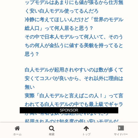
ップモデルはあまりにも値が張るから仕方無
く安い白人モデル使ってるんだろ
冷静に考えてほしいんだけど「世界のモデル
総人口」って何人居ると思う？
その中で日本人モデルって何人いて、そのう
ちの何人が金払うに値する美貌を持ってると
思う？
白人モデルが起用されやすいのは数が多くて
安くてコスパが良いから、それ以外に理由は
無い
実際「白人モデルと言えばこの人！」って言
われてる白人モデルの中でも最上級でギャラ
SPONSOR
が高い有名な奴らは起用されないだろ
起用されるのは知名度の低い安いモデルだ
け、当然知名度も低くて名前も覚えられない
ホーム
検索
トップ
サイドバー