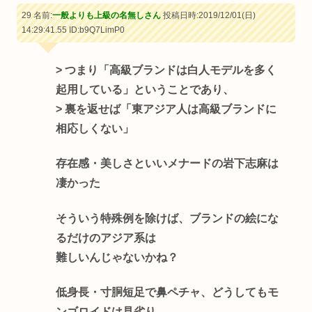
29 名前:
一般よりも上級の名無しさん
投稿日時:2019/12/01(日)
14:29:41.55
ID:b9Q7LimP0
> つまり「高級ブランドは白人モデルを多く
起用している」ということであり、
> 裏を返せば「東アジア人は高級ブランドに
相応しくない」
存在感・美しさといいメナードの岩下志麻は
凄かった
そういう特殊例を除けば、ブランドの絵にな
るだけのアジア系は
難しいんじゃないかね？
低身長・寸胴短足で鼻ペチャ、どうしてもモ
ンゴロイドは見劣り