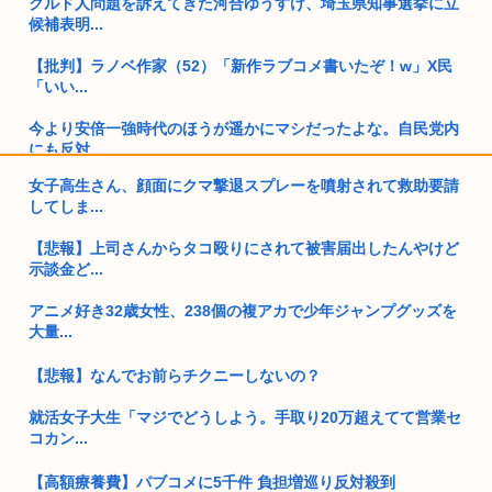
クルド人問題を訴えてきた河合ゆうすけ、埼玉県知事選挙に立
候補表明...
【批判】ラノベ作家（52）「新作ラブコメ書いたぞ！w」X民
「いい...
今より安倍一強時代のほうが遥かにマシだったよな。自民党内
にも反対...
女子高生さん、顔面にクマ撃退スプレーを噴射されて救助要請
女さんビッパーきてくれお話したい❗❗❗❗❗❗❗❗❗❗
してしま...
アメリカ日本向け原油、突然輸出量が4割も激減してしまう。
【悲報】上司さんからタコ殴りにされて被害届出したんやけど
年内高市...
示談金ど...
童貞大学生ワイ、バイト先のJDに飲みに誘われる！！！
アニメ好き32歳女性、238個の複アカで少年ジャンプグッズを
大量...
熊本大震災震度7 （死者数38人）
【悲報】なんでお前らチクニーしないの？
職場のババアが熊本に寄せ書き書こうとか言い出した
就活女子大生「マジでどうしよう。手取り20万超えてて営業セ
緊縮財政論者として知られる大物財務官僚、高市早苗の逆鱗に
コカン...
触れ左遷
【高額療養費】パブコメに5千件 負担増巡り反対殺到