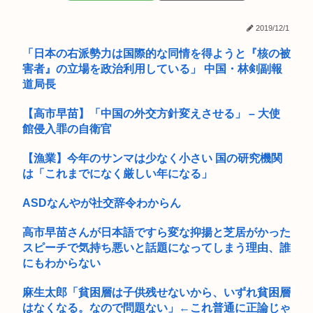
全国の女子高生、お前らに苦言www
2019/12/1
まんさん「イキそうって言われたらなんて答えるのが一番い
「日本の右派勢力は国際的な同情を得ようと『核の被
い？」
害者』の立場を政治利用している」 中国・林剣副報
道局長
VIP発の流行を作りたい！٩( ‘ω’ )و
【高市早苗】「中国の外交方針変えさせる」 – 大使
【画像】『金田一少年の事件簿』で好きな死体ランキング１位
がこちら...
館侵入罪の自衛官
フナ釣りもハマりだすとヤバいんだよなぁ…
【漁業】今年のサンマは少なく小さい 国の研究機関
は「これまでになく厳しい年になる」
早稲田大生、複数名がゴールドカードのポイント詐欺で無銭飲
食
ASDなんやが社交辞令わからん
Amazon配達員、ブチギレる
高市早苗さんが日本語ですら変な抑揚と芝居がかった
スピーチで気持ち悪いと話題になってしまう理由、誰
【報告者がキチ】帰宅すると嫁が息子（5ケ月）の風呂あがり
にもわからない
をパン1...
女子大生ってセクロスしてるくせに澄ました顔で授業受けてる
麻生太郎「貧困層は子供残せないから、いずれ貧困層
のは何故...
はなくなる。なので問題ない」←これ普通に正論じゃ