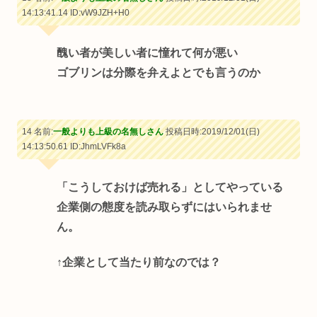
14:13:41.14
ID:vW9JZH+H0
醜い者が美しい者に憧れて何が悪い
ゴブリンは分際を弁えよとでも言うのか
14 名前:
一般よりも上級の名無しさん
投稿日時:2019/12/01(日)
14:13:50.61
ID:JhmLVFk8a
「こうしておけば売れる」としてやっている
企業側の態度を読み取らずにはいられませ
ん。
↑企業として当たり前なのでは？