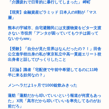
「介護疲れで日常的に暴行してしまった」 岬町
【現実】金融資産ピラミッド 日本人の8割が「マス
層」
熊本の宇城市、自宅避難民には支援物資をビタ一文渡
さない 市役所「アンタが困っていてもウチは困って
ないからww」
【受験】「自分が見た世界はなんだったの？！」田舎
公立進学校出身の私が東京私立中高一貫超エリート校
出身者と話してびっくりしたこと
【正論】識者「宅配便で午前中希望してるのに11時
半に来る奴何なの？」
メンヘラだよ1ヶ月で1000錠飲みきった
蓮舫「蓮舫だから叩いていいという報道が何度もあっ
た」 X民「高市だから叩いていいを率先してるのがお
前だろ」