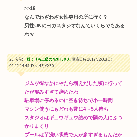
>>18
なんでわざわざ女性専用の所に行く？
男性OKのヨガスタジオなんていくらでもある
わｗ
21 名前:
一般よりも上級の名無しさん
投稿日時:2019/12/01(日)
05:12:14.45
ID:sY4EjVX30
ジムが街なかにやたら増えだした頃に行って
たが混みすぎて辞めたわ
駐車場に停めるのに空き待ちで小一時間
マシン使うにもどれも常に4～5人待ち
スタジオはギュウギュウ詰めで隣の人にぶつ
かりまくり
プールは芋洗い状態で人が多すぎるもんだか