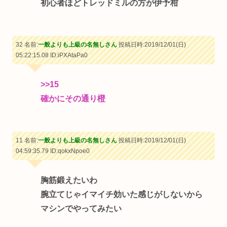
初心者ほどトレッドミルの方が伊予柑
32 名前:
一般よりも上級の名無しさん
投稿日時:2019/12/01(日)
05:22:15.08
ID:iPXAtaPa0
>>15
確かにその通り橙
11 名前:
一般よりも上級の名無しさん
投稿日時:2019/12/01(日)
04:59:35.79
ID:qokxNpoe0
胸筋鍛えたいわ
腕立てじゃイマイチ効いた感じがしないから
マシンでやってみたい