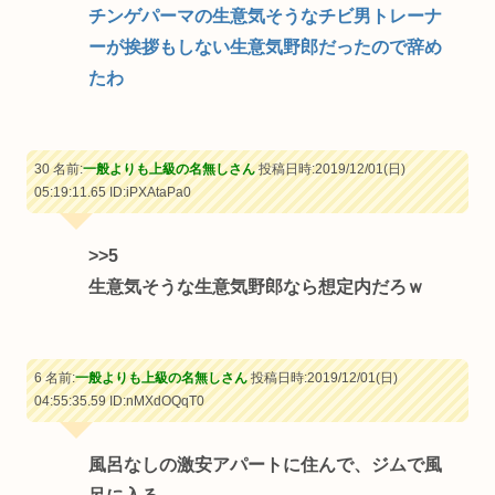
チンゲパーマの生意気そうなチビ男トレーナ
ーが挨拶もしない生意気野郎だったので辞め
たわ
30 名前:
一般よりも上級の名無しさん
投稿日時:2019/12/01(日)
05:19:11.65
ID:iPXAtaPa0
>>5
生意気そうな生意気野郎なら想定内だろｗ
6 名前:
一般よりも上級の名無しさん
投稿日時:2019/12/01(日)
04:55:35.59
ID:nMXdOQqT0
風呂なしの激安アパートに住んで、ジムで風