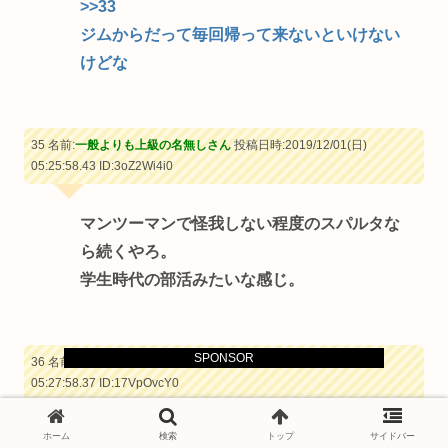
>>33
ジムからだって毎回帰って来ないといけない
けどな
35 名前:
一般よりも上級の名無しさん
投稿日時:2019/12/01(日)
05:25:58.43
ID:3oZ2Wi4i0
マンツーマンで怪我しない程度のスパルタな
ら続くやろ。
学生時代の部活みたいな感じ。
SPONSOR
36 名前:
一般よりも上級の名無しさん
投稿日時:2019/12/01(日)
05:27:58.37
ID:17VpOvcY0
ホーム
検索
トップ
サイドバー
リングフィットアドベンチャーがおすすめ。