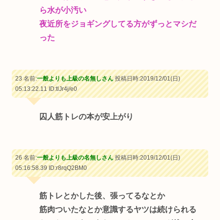
ら水が小汚い
夜近所をジョギングしてる方がずっとマシだ
った
23 名前:
一般よりも上級の名無しさん
投稿日時:2019/12/01(日)
05:13:22.11
ID:tlJr4j/e0
囚人筋トレの本が安上がり
26 名前:
一般よりも上級の名無しさん
投稿日時:2019/12/01(日)
05:16:58.39
ID:r8rqQ2BM0
筋トレとかした後、張ってるなとか
筋肉ついたなとか意識するヤツは続けられる