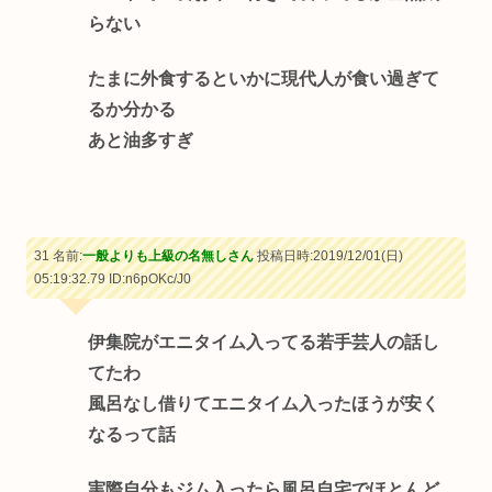
らない
たまに外食するといかに現代人が食い過ぎて
るか分かる
あと油多すぎ
31 名前:
一般よりも上級の名無しさん
投稿日時:2019/12/01(日)
05:19:32.79
ID:n6pOKc/J0
伊集院がエニタイム入ってる若手芸人の話し
てたわ
風呂なし借りてエニタイム入ったほうが安く
なるって話
実際自分もジム入ったら風呂自宅でほとんど