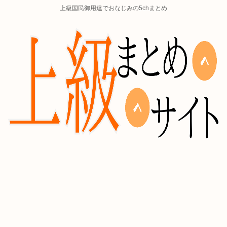
上級国民御用達でおなじみの5chまとめ