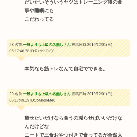
だいたいそういうヤツはトレーニング後の食
事や睡眠にも
こだわってる
28 名前:
一般よりも上級の名無しさん
投稿日時:2019/12/01(日)
05:17:46.78
ID:RzzbbZsQ0
本気なら筋トレなんて自宅でできる。
29 名前:
一般よりも上級の名無しさん
投稿日時:2019/12/01(日)
05:17:49.19
ID:JoM6s6Me0
痩せたいだけなら食うの減らせばいいだけな
んだけどな
ニートで三食おやつ付きで食ってるが全然太