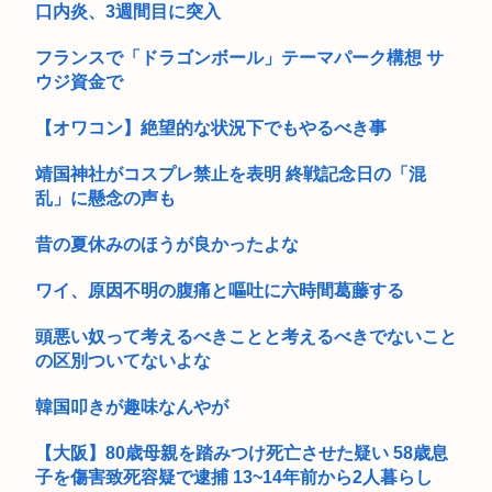
口内炎、3週間目に突入
ひろゆきの妻・西村ゆかさん 離婚を提示
フランスで「ドラゴンボール」テーマパーク構想 サ
アメリカ人「ヘイ！JAP！なぜ和ゲーは主人公が喋らないんだ
ウジ資金で
い？異...
【オワコン】絶望的な状況下でもやるべき事
「踊る大捜査線」新作映画に声優の立木文彦・津田健次郎・関
智一・野...
靖国神社がコスプレ禁止を表明 終戦記念日の「混
乱」に懸念の声も
【動画】ランディ・バース「久しぶりに掛布にあったら髪の毛
が増えて...
昔の夏休みのほうが良かったよな
【動画】女さん、乾燥わかめを食べてから水を飲む →結果
ワイ、原因不明の腹痛と嘔吐に六時間葛藤する
【高市朗報】中国 特殊詐欺拠点国への渡航を制限
頭悪い奴って考えるべきことと考えるべきでないこと
【祝】日本政府、東京大空襲を指揮し「悪魔」「皆殺しのルメ
の区別ついてないよな
イ」の渾...
韓国叩きが趣味なんやが
ネトゲで仲良くなった子に一気に距離を縮めようと猛アプロー
チ。とこ...
【大阪】80歳母親を踏みつけ死亡させた疑い 58歳息
子を傷害致死容疑で逮捕 13~14年前から2人暮らし