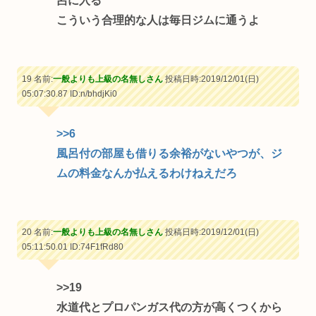
呂に入る
こういう合理的な人は毎日ジムに通うよ
19 名前:
一般よりも上級の名無しさん
投稿日時:2019/12/01(日)
05:07:30.87
ID:n/bhdjKi0
>>6
風呂付の部屋も借りる余裕がないやつが、ジ
ムの料金なんか払えるわけねえだろ
20 名前:
一般よりも上級の名無しさん
投稿日時:2019/12/01(日)
05:11:50.01
ID:74F1fRd80
>>19
水道代とプロパンガス代の方が高くつくから