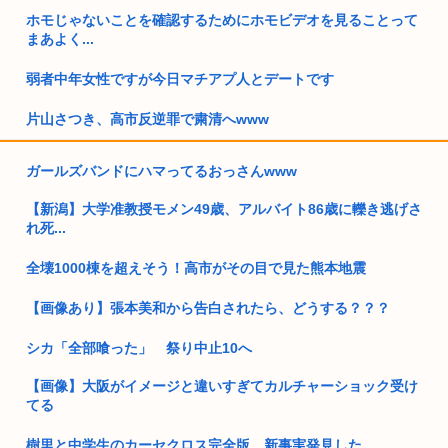
ホモじゃないことを確認するためにホモビデオを見ることって
まあよく...
弱者中年女性ですが今日マチアプ人とデートです
片山さつき、高市反逆罪で粛清へwww
新井監督は「全部ブッ壊してから辞めたい」と吐露…いま「広
ガールズバンドにハマってるおっさんwww
島カープ...
【新潟】大学准教授モメン49歳、アルバイト86歳に轢き逃げさ
全国のやや田舎が恐怖するデータセンター 排熱、低周波、電気
れ死...
使いす...
全壊1000棟を超えそう！高市がその目で見た熊本地震
【動画】高市早苗さん、広島の被爆者代表を睨みつけてしまい
炎上
【画像あり】張本美和から告白されたら、どうする？？？
民主党政権「トヨタですら赤字でした、中小企業はもっとヤバ
かったで...
シカ「全部喰った」 祭り中止10へ
【画像】大阪がイメージと違いすぎてカルチャーショック受け
お盆休み3日目はじめる 高市早苗「休みは義務よ
てる
【画像】のり弁の価格、庶民には届かなくなってしまう
樹里と中学生のカーセクロス完全版。新事実発見した。