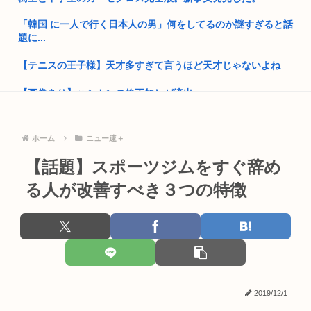
【画像】まんさん「パパ活してた過去なんて女子はいちいち覚
「韓国 に一人で行く日本人の男」何をしてるのか謎すぎると話
えてない...
題に...
仲間と1300ccのバイクでツーリングしていた男性(45)、道路...
【テニスの王子様】天才多すぎて言うほど天才じゃないよね
イスラム教「天国では男一人につき72人の美少女（永遠の処
女）があ...
【画像あり】ハシカンの修正無しが流出www
中田「もし今日本に外道がいるなら円安上等！って言うわけ
50代土木おぢ、39.6℃の猛暑の中で作業→熱中症疑いで死亡…
よ、政府か...
ホーム
ニュー速＋
高市早苗「寝てない」それは分かったが「徹夜したので辛くて
女の子「フェラしてる時にコレする男、ガチでやめろ 」
宿題やっ...
【話題】スポーツジムをすぐ辞め
る人が改善すべき３つの特徴
進次郎「日米同盟の絆の強さと、平素から培った協力関係が」
【台風15号】クルッた進路へ！茨城で上陸し栃木、群馬、新
米軍 熊...
潟、富山...
ジャガー横田の長男・JJくん、被災地に送るべきではないもの
【画像】女の子、パンティーの種類がこんなにあったwww
とは？...
兵庫県斎藤知事、宣戦布告「数十年に渡るその場しのぎ、先送
41歳無職男「マジあいつら(両親)56すわ」と妹にメール→妹が
りの不適...
両...
安倍晋三が経営するホームセンター「わーくマン」にありがち
2019/12/1
なこと
樹里と中学生のカーセクロス完全版。新事実発見した！