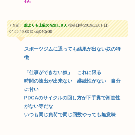
ね。
7 名前:
一般よりも上級の名無しさん
投稿日時:2019/12/01(日)
04:55:49.83
ID:cdj04QrG0
スポーツジムに通っても結果が出ない奴の特
徴
「仕事ができない奴」 これに限る
時間の捻出が出来ない 継続性がない 自分
に甘い
PDCAのサイクルの回し方が下手糞で漸進性
がない等だな
いつも同じ負荷で同じ回数やっても無意味