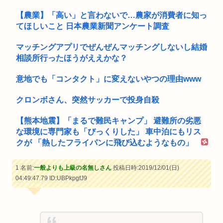
【農業】「高い」と言わないで…農家が消費者に知っ
てほしいこと 日本農業新聞アンケート調査
マッチングアプリでぜんぜんマッチングしないし結婚
相談所行ったほうがええかな？
意地でも「コンタクト」に変えないやつの理由www
クロンボさん、突然サッカーで投身自殺
【熊本地震】「まるで難民キャンプ」 避難所の劣悪
な環境に専門家も「びっくりした」 車中泊にもリス
クが 「熱したフライパンに飛び込むようなもの」
1 名前:
一般よりも上級の名無しさん
投稿日時:2019/12/01(日)
04:49:47.79
ID:UBPkpgfJ9