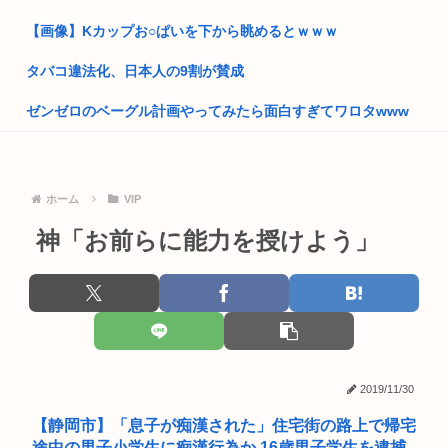
中国「なぜ日本の建物はダサくて古臭いんですか？w」Weibo
【画像】Kカップお○ぱいを下から眺めるとｗｗｗ
で1...
タバコ違法化、日本人の9割が賛成
クルド人問題を訴えてきた河合ゆうすけ、埼玉県知事選挙に立
候補表明...
ゼンゼロのベーグル計画やってみたら面白すぎてワロタwww
アメリカ日本向け原油、突然輸出量が4割も激減してしまう。
みいちゃんと山田さん、全てが山田さんの考えた漫画の中の世
年内高市...
界だった...
熊本大震災震度7 （死者数38人）
ホーム
VIP
B’z「重いマーシャル運んでた腰の痛みまだ覚えてるの」俺く
ん「マ...
緊縮財政論者として知られる大物財務官僚、高市早苗の逆鱗に
神「お前らに能力を授けよう」
触れ左遷
【プロレス】天龍源一郎「かけがえのない師匠」ドリー・ファ
ンク・ジ...
開成→東大法学部トップのエース官僚もサナ(神戸大)には勝て
なかっ...
【画像】あいみょんの横顔、ガチでヌけると話題にwww
自民党「日本人56す56す56す56す56すコロスコロスコロ
全国の女子高生、お前らに苦言www
ス…...
2019/11/30
就活女子大生「マジでどうしよう。手取り20万超えてて営業セ
熊本地震避難所で高市早苗の態度が非常に良いと話題
コカン...
【静岡市】「息子が痴漢された」住宅街の路上で帰宅
途中の男子小学生に痴漢行為か 16歳男子学生を逮捕