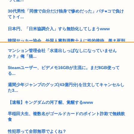
30代男性「同僚で自分だけ独身で惨めだった」パチ●コで負け
てトイ...
日本円、「日米協調介入」すら無効化してしまうwww
韓国サッカー協会、外国人審判員数十人に性的接待。羨ま死刑
マンション管理会社「水道出しっぱなしになっていません
彡(●)(●) 「迷子の迷子の在日チョン あなたの国籍どこですか...
か？」俺「猫...
上司から障がい者手帳取る気ないか聞かれたんやが
Steamユーザー、ビデメモ16GBが主流に。まだ8GB使って
る...
おばさんとセクロスしたことある奴www
週間少年ジャンプのグッズ(43億円分)を注文してキャンセルし
女性の水筒に下半身を押し付け【使用不能】にし器物損壊で66
た3...
歳男性...
【速報】キングダムの河了貂、覚醒するwww
すまん、独身のケンモメンで集まって共同生活をしないか？
早稲田大生、複数名がゴールドカードのポイント詐欺で無銭飲
キャバ嬢の首吊り動画見てから涙が止まらない
食
安倍昭恵「なんで安倍晋三が殺されたのか今でもわからない」
性犯罪って全部無罪でよくね？