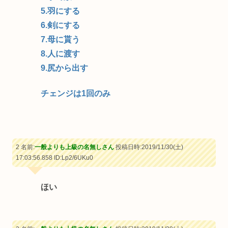
5.羽にする
6.剣にする
7.母に貰う
8.人に渡す
9.尻から出す
チェンジは1回のみ
2 名前:
一般よりも上級の名無しさん
投稿日時:2019/11/30(土)
17:03:56.858
ID:Lp2/6UKu0
ほい