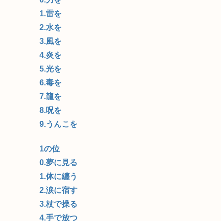
1.雷を
2.水を
3.風を
4.炎を
5.光を
6.毒を
7.龍を
8.呪を
9.うんこを
1の位
0.夢に見る
1.体に纏う
2.涙に宿す
3.杖で操る
4.手で放つ