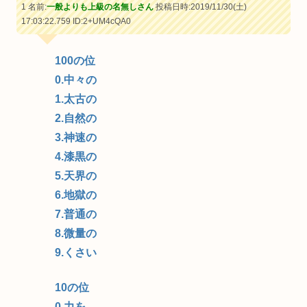
1 名前:
一般よりも上級の名無しさん
投稿日時:2019/11/30(土)
17:03:22.759
ID:2+UM4cQA0
100の位
0.中々の
1.太古の
2.自然の
3.神速の
4.漆黒の
5.天界の
6.地獄の
7.普通の
8.微量の
9.くさい
10の位
0.力を