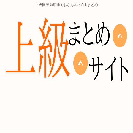
上級国民御用達でおなじみの5chまとめ