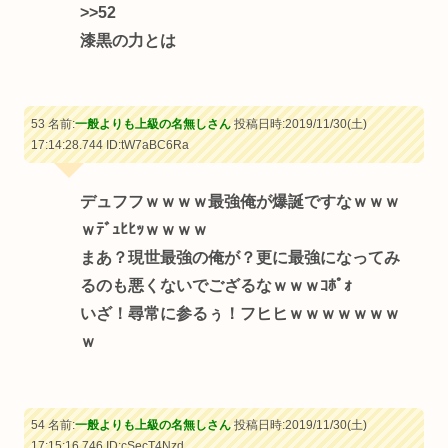
>>52
漆黒の力とは
53 名前:
一般よりも上級の名無しさん
投稿日時:2019/11/30(土)
17:14:28.744
ID:tW7aBC6Ra
デュフフｗｗｗｗ最強俺が爆誕ですなｗｗｗ
ｗﾃﾞｭﾋﾋｯｗｗｗｗ
まあ？現世最強の俺が？更に最強になってみ
るのも悪くないでござるなｗｗｗｺﾎﾟｫ
いざ！尋常に参るぅ！フヒヒｗｗｗｗｗｗｗ
ｗ
54 名前:
一般よりも上級の名無しさん
投稿日時:2019/11/30(土)
17:15:16.746
ID:cSecT4Nzd