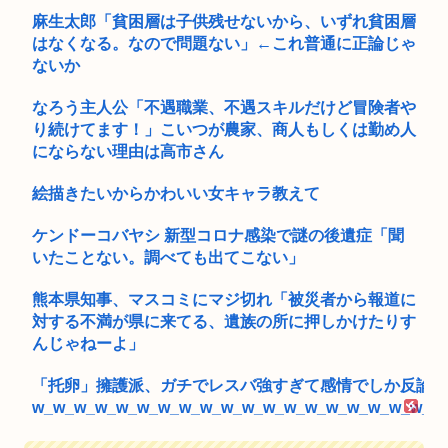
麻生太郎「貧困層は子供残せないから、いずれ貧困層
はなくなる。なので問題ない」←これ普通に正論じゃ
ないか
なろう主人公「不遇職業、不遇スキルだけど冒険者や
り続けてます！」こいつが農家、商人もしくは勤め人
にならない理由は高市さん
絵描きたいからかわいい女キャラ教えて
ケンドーコバヤシ 新型コロナ感染で謎の後遺症「聞
いたことない。調べても出てこない」
熊本県知事、マスコミにマジ切れ「被災者から報道に
対する不満が県に来てる、遺族の所に押しかけたりす
んじゃねーよ」
「托卵」擁護派、ガチでレスバ強すぎて感情でしか反論で
w_w_w_w_w_w_w_w_w_w_w_w_w_w_w_w_w_w_w_w