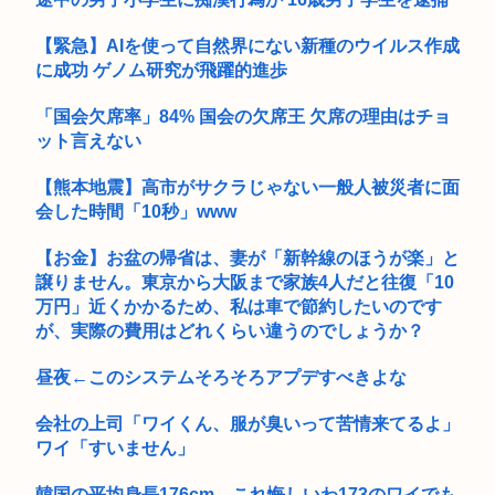
【衝撃】ワンピースアンチの正体、ついに判明してしまう…
【緊急】AIを使って自然界にない新種のウイルス作成
面白いシューティングゲーム教えろ
に成功 ゲノム研究が飛躍的進歩
世界の「変わった自動販売機」を貼っていく【珍百景】
「国会欠席率」84% 国会の欠席王 欠席の理由はチョ
ット言えない
まんさん「イキそうって言われたらなんて答えるのが一番い
い？」
【熊本地震】高市がサクラじゃない一般人被災者に面
高2生徒の家に侵入し、わいせつ 高2男子を逮捕
会した時間「10秒」www
ジャンポケ斉藤、想像以上にキモくて実刑で当然だったwww
【お金】お盆の帰省は、妻が「新幹線のほうが楽」と
譲りません。東京から大阪まで家族4人だと往復「10
NEW踊る大捜査さん例のあの人出演で面白そう
万円」近くかかるため、私は車で節約したいのです
が、実際の費用はどれくらい違うのでしょうか？
きゃりーぱみゅぱみゅ、本名が「桐子」だと公表
昼夜←このシステムそろそろアプデすべきよな
「服脱いで、胸見せて」小学館 報告書で「マンガワン」とは別
の大問...
会社の上司「ワイくん、服が臭いって苦情来てるよ」
ワイ「すいません」
韓国の平均身長176cm←これ悔しいわ173のワイでも