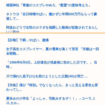
靖国神社「軍服のコスプレやめろ、"慰霊"の意味考えろ」
ネトウヨ「在日特権やばい。働かずに年間600万円もらって豪
遊して...
阿波おどりで女性のカラダを強調した動画が拡散されてるらし
い！許せ...
【訃報】下痢…やばい、腹痛
日本人「失われた30年ヤバいだろ…貧乏になりすぎ…もう愛国
保守を...
女子高生コスプレイヤー、夏の電車が臭くて苦言 「洋服は一回
全部熱...
GPIF「4-6月で24兆円儲けた」 年金運用額317兆円に、あ...
「1986年8月8日。上杉達也が浅倉南に告白した日です。」 当
中国さん、日本に対しあまりにも酷い暴言を放つ 「侵略戦争仕
時...
掛けた...
川で溺れた息子(11)を助けようとした父親(40)が死亡 ...
【大阪】58歳日本人男性の、80歳母の腹を踏みつけ肋骨8本を
バキ...
【作曲】僕が『特別』でなくなったら、きっと見える景色も変
わってし...
「助けて欲しけりゃきび団子よこしな？」 これ現代だと色々
厳...
夏休みの小学生「よっしゃ、宅飲みするぞ！！」→コーラ,ミ
ロ,カル...
琵琶湖三尸花火大会、中止発表。1万9000円もするチケットの