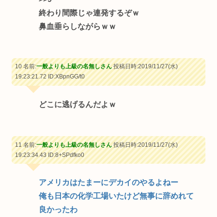
終わり間際じゃ連発するぞｗ
鼻血垂らしながらｗｗ
10 名前:
一般よりも上級の名無しさん
投稿日時:2019/11/27(水)
19:23:21.72
ID:XBpnGG/t0
どこに逃げるんだよｗ
11 名前:
一般よりも上級の名無しさん
投稿日時:2019/11/27(水)
19:23:34.43
ID:8+SPdfko0
アメリカはたまーにデカイのやるよねー
俺も日本の化学工場いたけど無事に辞めれて
良かったわ