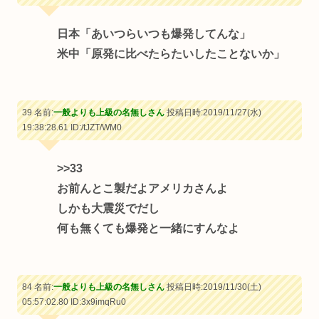
日本「あいつらいつも爆発してんな」
米中「原発に比べたらたいしたことないか」
39 名前:
一般よりも上級の名無しさん
投稿日時:2019/11/27(水)
19:38:28.61
ID:/tJZT/WM0
>>33
お前んとこ製だよアメリカさんよ
しかも大震災でだし
何も無くても爆発と一緒にすんなよ
84 名前:
一般よりも上級の名無しさん
投稿日時:2019/11/30(土)
05:57:02.80
ID:3x9imqRu0