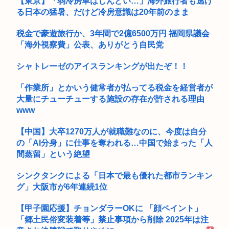
【東京】「弱冷房車はしんどい…」海外旅行者も逃げ
る日本の猛暑、だけど冷房意識は20年前のまま
税金で豪遊旅行か、3年間で2億6500万円 福岡県議会
「海外視察費」公表、ありがとう自民党
シャトレーゼのアイスランキングが出たぞ！！
「作業所」とかいう健常者が払ってる税金を経営者が
大量にチューチューする施設の存在が許される理由
www
【中国】大卒1270万人が就職難なのに、今度は自分
の「AI分身」に仕事を奪われる…中国で始まった「人
間蒸留」という絶望
シンクタンクによる「日本で最も優れた都市ランキン
グ」大阪市が6年連続1位
【甲子園応援】チョンダラーOKに 「顔ペイント」
「郷土民俗変装着等」禁止事項から削除 2025年は注