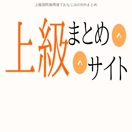
上級国民御用達でおなじみの5chまとめ