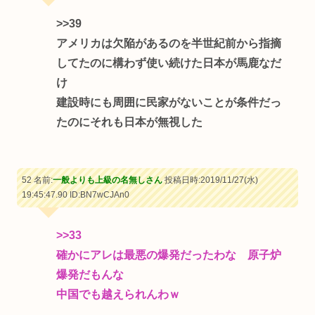
>>39
アメリカは欠陥があるのを半世紀前から指摘
してたのに構わず使い続けた日本が馬鹿なだ
け
建設時にも周囲に民家がないことが条件だっ
たのにそれも日本が無視した
52 名前:
一般よりも上級の名無しさん
投稿日時:2019/11/27(水)
19:45:47.90
ID:BN7wCJAn0
>>33
確かにアレは最悪の爆発だったわな 原子炉
爆発だもんな
中国でも越えられんわｗ