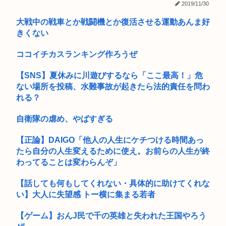
日経新聞「旅行しなくなった日本人、観光の社会的価値を再考
2019/11/30
チンポの大きさや形、硬度でバトルするゲーム「ポコチンモン
せよ」→...
スター」...
大戦中の戦車とか戦闘機とか復活させる運動あんま好
きくない
【緊急】性行為依存症、もう限界ｗｗ⇒！！
男子高校生(15)、歩道を自転車で走行中に70代くらいのおっさ
ココイチカスランキング作ろうぜ
ん...
【SNS】夏休みに川遊びするなら「ここ最高！」危
【悲報】咲-Saki-さん、もうおっぱいがめちゃくちゃ
ない場所を投稿、水難事故が起きたら法的責任を問わ
れる？
「サンダル登山の若者」より実は危険…標高599mの高尾山で
年間1...
自衛隊の虐め、やばすぎる
29歳バンドマン俺、もうどうやったらバズるのかわからん
【正論】DAIGO「他人の人生にケチつける時間あっ
たら自分の人生変えるために使え。お前らの人生が終
【画像】パパ活待機中の子が20人ぐらい激写されるwww
わってることは変わらんぞ」
41歳無職男「マジあいつら(両親)56すわ」と妹にメール→妹が
両...
【話しても何もしてくれない・具体的に助けてくれな
い】大人に失望感 トー横に集まる若者
【予想外】アメリカ人の白人女に先祖を聞いたら衝撃的なこと
を言い出...
【ゲーム】おんJ民で千の英雄と失われた王国やろう