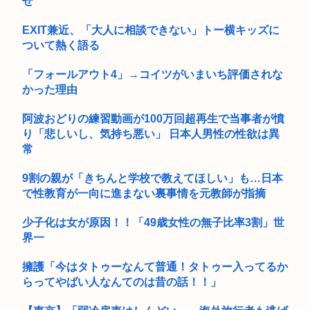
ぜ
EXIT兼近、「大人に相談できない」トー横キッズに
ついて熱く語る
「フォールアウト4」→コイツがいまいち評価されな
かった理由
阿波おどりの練習動画が100万回超再生で当事者が憤
り「悲しいし、気持ち悪い」 日本人男性の性欲は異
常
9割の親が「きちんと学校で教えてほしい」も…日本
で性教育が一向に進まない裏事情を元教師が指摘
少子化は女が原因！！「49歳女性の無子比率3割」世
界一
擁護「今はタトゥーなんて普通！タトゥー入ってるか
らってやばい人なんてのは昔の話！！」