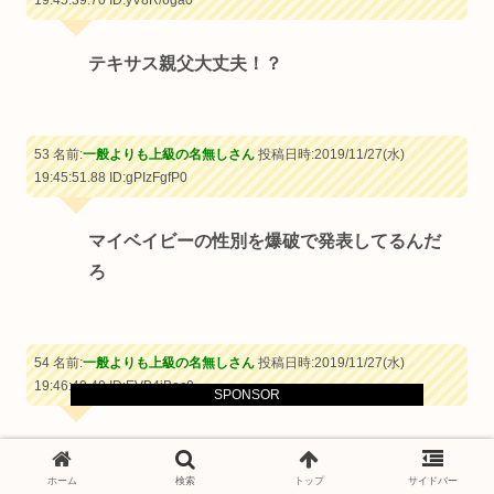
テキサス親父大丈夫！？
53 名前:
一般よりも上級の名無しさん
投稿日時:2019/11/27(水)
19:45:51.88
ID:gPIzFgfP0
マイベイビーの性別を爆破で発表してるんだ
ろ
54 名前:
一般よりも上級の名無しさん
投稿日時:2019/11/27(水)
19:46:49.40
ID:EVB4iBec0
SPONSOR
天津の爆発はすごかったな
ホーム
検索
トップ
サイドバー