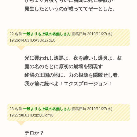
から１ヶ月後ぐらいに新聞に死亡事故が
発生したというのが載っててぞーとした。
22 名前:
一般よりも上級の名無しさん
投稿日時:2019/11/27(水)
19:26:44.63
ID:A3UqZ7qE0
光に覆われし漆黒よ。夜を纏いし爆炎よ。紅
魔の名のもとに原初の崩壊を顕現す
終焉の王国の地に、力の根源を隠匿せし者。
我が前に統べよ！エクスプロージョン！
23 名前:
一般よりも上級の名無しさん
投稿日時:2019/11/27(水)
19:27:08.61
ID:gzQCIorN0
テロか？