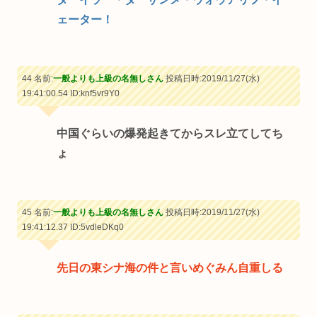
ェーター！
44 名前:
一般よりも上級の名無しさん
投稿日時:2019/11/27(水)
19:41:00.54
ID:knf5vr9Y0
中国ぐらいの爆発起きてからスレ立てしてち
ょ
45 名前:
一般よりも上級の名無しさん
投稿日時:2019/11/27(水)
19:41:12.37
ID:5vdleDKq0
先日の東シナ海の件と言いめぐみん自重しる