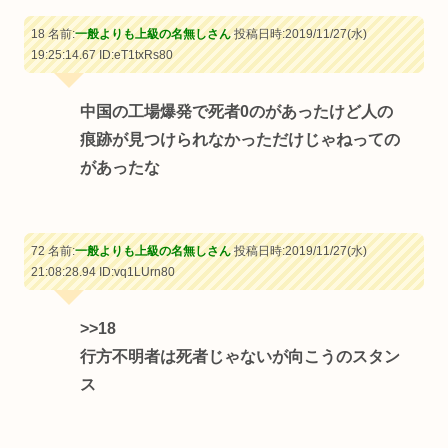
18 名前:
一般よりも上級の名無しさん
投稿日時:2019/11/27(水)
19:25:14.67
ID:eT1txRs80
中国の工場爆発で死者0のがあったけど人の
痕跡が見つけられなかっただけじゃねっての
があったな
72 名前:
一般よりも上級の名無しさん
投稿日時:2019/11/27(水)
21:08:28.94
ID:vq1LUrn80
>>18
行方不明者は死者じゃないが向こうのスタン
ス