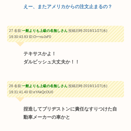
えー、またアメリカからの注文止まるの？
27 名前:
一般よりも上級の名無しさん
投稿日時:2019/11/27(水)
19:30:43.93
ID:O++svJxF0
テキサスかよ！
ダルビッシュ大丈夫か！！
28 名前:
一般よりも上級の名無しさん
投稿日時:2019/11/27(水)
19:31:41.40
ID:eYAkQcOU0
捏造してブリヂストンに責任なすりつけた自
動車メーカーの車かと