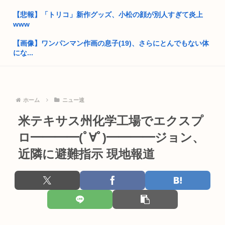
払い...
【悲報】「トリコ」新作グッズ、小松の顔が別人すぎて炎上
www
高市早苗、3000万円以上の高級新公用車を購入させ贅を尽くし
た後...
【画像】ワンパンマン作画の息子(19)、さらにとんでもない体
にな...
25歳すぎて童貞の人って
Xの収益化の仕様変更によりインプ稼ぎが死亡へwww
【画像】東海道新幹線の自由席がコチラwww
男の娘まんさん「男水着チャレンジしてみた」 エ口過ぎると話
焼肉ライクで2170円食べ放題！今どき2170円の肉食べ放題な
ホーム
ニュー速
題に
ん...
米テキサス州化学工場でエクスプ
女球審、高校球児にキレられてしまうwww
韓国人さん、ネトウヨの痛いところを突いてしまう。「日本人
は韓国に...
ロ━━━━(ﾟ∀ﾟ)━━━━ジョン、
【画像あり】女子大生「長岡の花火行ってきた」 花火を見せた
いのか...
近隣に避難指示 現地報道
独身30代のお盆休み、ガチでやることが無いwww
【悲報】ワイの会社「解約率100%」で想像以上にヤバいwww
日本人の性欲は異常ーー阿波踊りで女性の尻ばかり撮影しパン
ティーラ...
【動画】ビッグフットの正体が判明
小泉防衛大臣、高市早苗の被災地訪問PVに張り合うかのように
海上自...
【悲報】東科大医学部卒の美人YouTuber、直美で炎上www