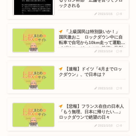
ックされる
2021/1/16
0
「上級国民は特別扱いか！」
国民激おこ ロックダウン中に自
転車で自宅から10km走って運動
イギリス・ジョンソン首相に批判
2021/1/14
0
【速報】ドイツ「4月までロッ
クダウン」、で日本は？
2021/1/13
0
【悲報】フランス在住の日本人
「もう無理、日本に帰りたい…」
ロックダウンで絶望の日々
2021/1/10
0