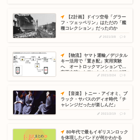
長野県にくる外国人観光客、トップはイスラエル人
【Z計画】ドイツ空母「グラー
高市早苗の熊本襲来時、被災者の声遮られていた！
フ・ツェッペリン」はただの「艦
種コレクション」だったのか
大阪府警の犯人射殺動画、全く撃ち56す必要なかったwww
2021/3/8
0
部屋作りゲーム、確率で出現するイカを見るとクラッシュする
不具合が...
【物流】ヤマト運輸／デジタル
NEW踊る大捜査さん例のあの人出演で面白そう
キー活用で「置き配」実用実験
へ オートロックマンションで顧
客不在時にもワンタイムＰＷで解
【正論】有吉「『俺テレビ見ない』って言う奴おかしいだろ。
2021/2/24
0
錠可能に
団子屋で...
令和の関西援交、トー横シリーズ。ホストにハマったJK JC の
【音楽】トニー・アイオミ、ブ
動...
ラック・サバスのディオ時代「チ
ャレンジだったが楽しんだ」
顧客の現金1700万円預かったまま… 七十七銀元行員が行方不
明
2021/2/19
0
80年代で最もイギリスンロック
を体現したバンドが何かわかる