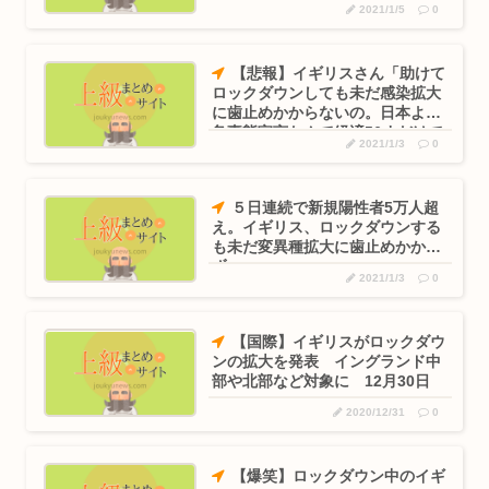
2021/1/5
0
【悲報】イギリスさん「助けて
ロックダウンしても未だ感染拡大
に歯止めかからないの。日本よ緊
急事態宣言なんて経済56すだけで
2021/1/3
0
無駄だぞ」
５日連続で新規陽性者5万人超
え。イギリス、ロックダウンする
も未だ変異種拡大に歯止めかから
ず
2021/1/3
0
【国際】イギリスがロックダウ
ンの拡大を発表 イングランド中
部や北部など対象に 12月30日
2020/12/31
0
【爆笑】ロックダウン中のイギ