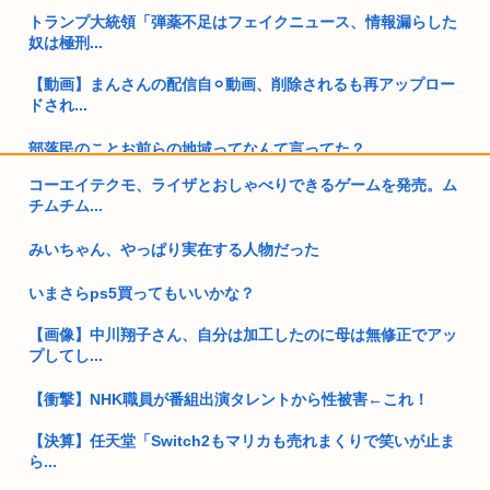
トランプ大統領「弾薬不足はフェイクニュース、情報漏らした
奴は極刑...
【動画】まんさんの配信自⚪︎動画、削除されるも再アップロー
ドされ...
部落民のことお前らの地域ってなんて言ってた？
コーエイテクモ、ライザとおしゃべりできるゲームを発売。ム
中国大使館に侵入した自衛官（24）、動機を告白「中国の強硬
チムチム...
外交を...
みいちゃん、やっぱり実在する人物だった
ぼく「いい歳だし日本酒でも飲んでみるか」→「 まっ
ず、、、」
いまさらps5買ってもいいかな？
「味方のふりをしてたが、実は敵のスパイだったキャラ」 何が
【画像】中川翔子さん、自分は加工したのに母は無修正でアッ
真っ先...
プしてし...
男の6割「JC以下の女の子とセクロスが合法ならする」
【衝撃】NHK職員が番組出演タレントから性被害←これ！
付き合ってもいいレベルの女の子見つかる
【決算】任天堂「Switch2もマリカも売れまくりで笑いが止ま
ら...
実は女に勘違いされている男のオ●ニー挙げてけ