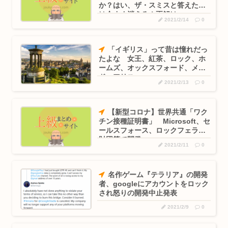
か？はい、ザ・スミスと答えた奴
は今すぐ消えろ！正解は…
2021/2/14
0
「イギリス」って昔は憧れだっ
たよな 女王、紅茶、ロック、ホ
ームズ、オックスフォード、メイ
ド、アリス…
2021/2/13
0
【新型コロナ】世界共通「ワク
チン接種証明書」 Microsoft、セ
ールスフォース、ロックフェラー
財団等で開発
2021/2/11
0
名作ゲーム『テラリア』の開発
者、googleにアカウントをロック
され怒りの開発中止発表
2021/2/9
0