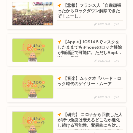
【悲報】フランス人「自粛頑張
ったからロックダウン解除できた
ぞ！よーし」
2021/2/8
0
【Apple】iOS14.5でマスクを
したままでもiPhoneのロック解除
が顔認証で可能に。ただしApple
Watch必須
2021/2/2
0
【音楽】ムック本『ハード・ロ
ック時代のゲイリー・ムーア
2021/2/1
0
【研究】 コロナから回復した人
が持つ免疫は衰えるどころか進化
し続ける可能性、変異株にも対応
か・・・アメリカ・ロックフェラ