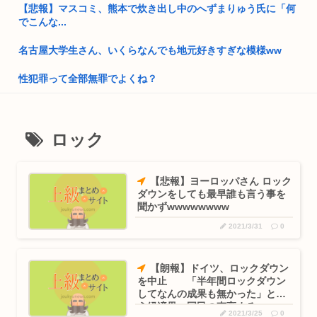
【悲報】マスコミ、熊本で炊き出し中のへずまりゅう氏に「何
首都大東京、豪雨
でこんな...
高市総書記に逆らった財務官僚、左遷されるwww
名古屋大学生さん、いくらなんでも地元好きすぎな模様ww
韓国サッカー「スキャンダル韓国サッカー協会W杯予選で外国
性犯罪って全部無罪でよくね？
人審判に...
(´;ω;`)お仕事終わったよ
統一教会「日本をめちゃくちゃにしろ」総理「日本をめちゃく
ちゃにし...
【訃報】寿美花代さん死去 94歳 高嶋政宏・政伸兄弟の母
ロック
お前らが性欲のせいでやってしまったキチゲェ行為あげてけ
「日本製メモリ」に世界中から注文殺到、1兆5000億円で工場
増築...
数学者「AIで数学の未解決問題解いたわ」女性「お前の証明間
【悲報】ヨーロッパさん ロック
違って...
ダウンをしても最早誰も言う事を
ワイの上司がカラオケでT-BOLANばっかり歌うんやが
聞かずwwwwwwww
“若い男女の市職員”が突然家に来て「熊本地震への募金して」
2021/3/31
0
不審...
【画像】田村保乃のパイが立派！【ほのす】【櫻坂46】
ファイナルファンタジー4の最終メンバーとかいう最高のチー
職場の後輩女に誕プレあげたいんだけど何あげたらいい？
【朗報】ドイツ、ロックダウン
ム
を中止 「半年間ロックダウン
財務省のエース、左遷
してなんの成果も無かった」とい
まんさん被災地に手作りおにぎりを出荷www
う経済界・国民の声高まる
2021/3/25
0