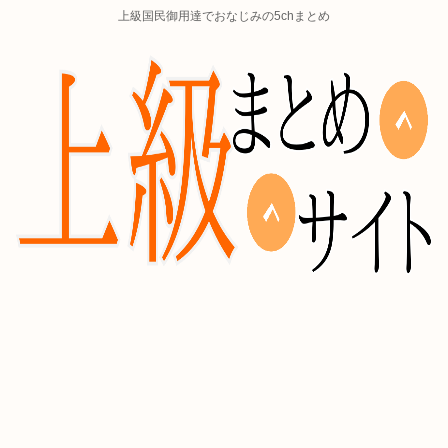
上級国民御用達でおなじみの5chまとめ