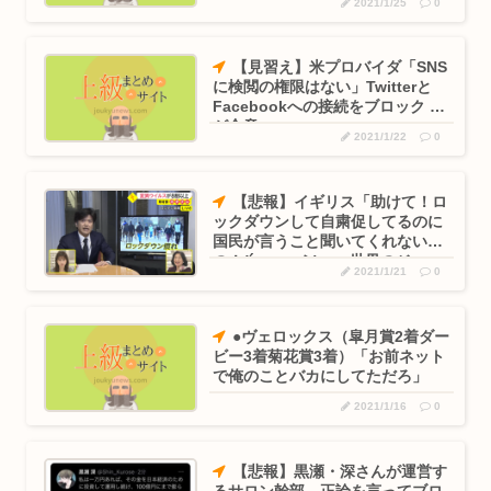
2021/1/25
0
ー大学
【見習え】米プロバイダ「SNS
に検閲の権限はない」Twitterと
Facebookへの接続をブロック 2/3
が合意
2021/1/22
0
【悲報】イギリス「助けて！ロ
ックダウンして自粛促してるのに
国民が言うこと聞いてくれない
の！(´；ω；｀)」 世界のジャッ
2021/1/21
0
プ化が深刻
●ヴェロックス（皐月賞2着ダー
ビー3着菊花賞3着）「お前ネット
で俺のことバカにしてただろ」
2021/1/16
0
【悲報】黒瀬・深さんが運営す
るサロン幹部 正論を言ってブロ