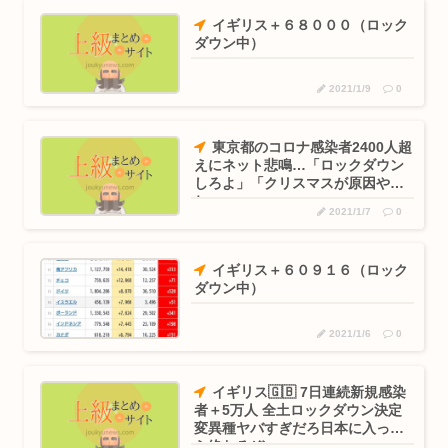
イギリス＋６８０００（ロック
ダウン中）
2021/1/9
0
東京都のコロナ感染者2400人超
えにネット悲鳴…「ロックダウン
しろよ」「クリスマスが原因やろ
ね」
2021/1/7
0
イギリス＋６０９１６（ロック
ダウン中）
2021/1/6
0
イギリス🇬🇧 7日連続新規感染
者＋5万人 全土ロックダウン決定
変異種ヤバすぎだろ日本に入った
ら終わるぞ